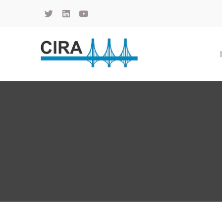
Cámara de Importadores de la República Argentina
La Cámara de Importadores de la República Argentina (CIRA) es una organización no gubernamental, privada y sin fines de lucro, con una trayectoria de 114 años al servicio del sector importador.