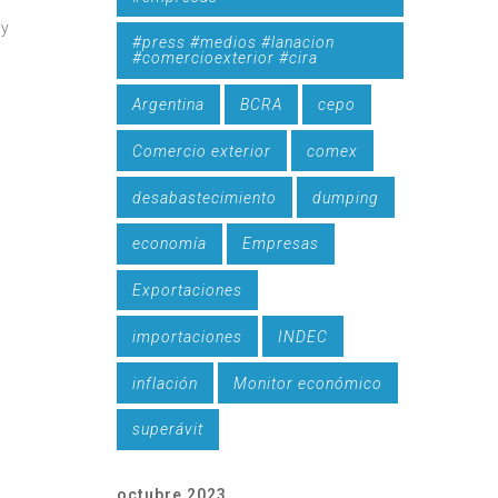
 y
#press #medios #lanacion
#comercioexterior #cira
Argentina
BCRA
cepo
Comercio exterior
comex
desabastecimiento
dumping
economía
Empresas
Exportaciones
importaciones
INDEC
inflación
Monitor económico
superávit
octubre 2023