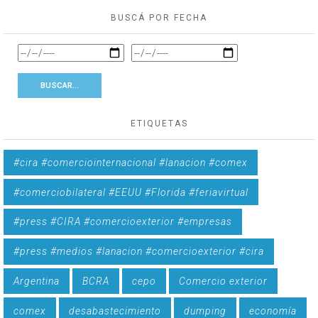
BUSCÁ POR FECHA
ETIQUETAS
#cira #comerciointernacional #lanacion #comex
#comerciobilateral #EEUU #Florida #feriavirtual
#press #CIRA #comercioexterior #empresas
#press #medios #lanacion #comercioexterior #cira
Argentina
BCRA
cepo
Comercio exterior
comex
desabastecimiento
dumping
economía