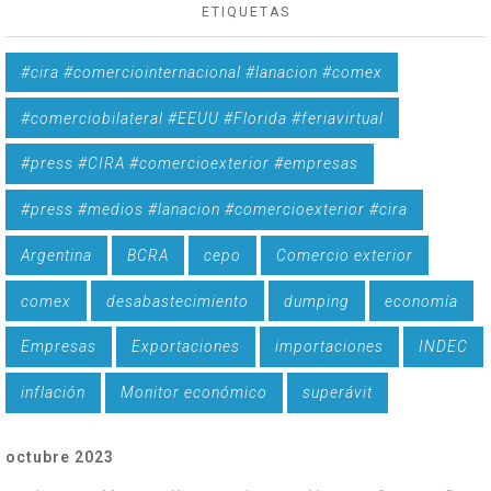
ETIQUETAS
#cira #comerciointernacional #lanacion #comex
#comerciobilateral #EEUU #Florida #feriavirtual
#press #CIRA #comercioexterior #empresas
#press #medios #lanacion #comercioexterior #cira
Argentina
BCRA
cepo
Comercio exterior
comex
desabastecimiento
dumping
economía
Empresas
Exportaciones
importaciones
INDEC
inflación
Monitor económico
superávit
octubre 2023