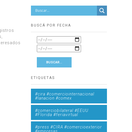
BUSCÁ POR FECHA
gistros
s,
nteresados
ETIQUETAS
#cira #comerciointernacional
#lanacion #comex
#comerciobilateral #EEUU
#Florida #feriavirtual
#press #CIRA #comercioexterior
#empresas