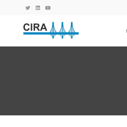
Cámara de Importadores de la República Argentina
La Cámara de Importadores de la República Argentina (CIRA) es una organización no gubernamental, privada y sin fines de lucro, con una trayectoria de 114 años al servicio del sector importador.