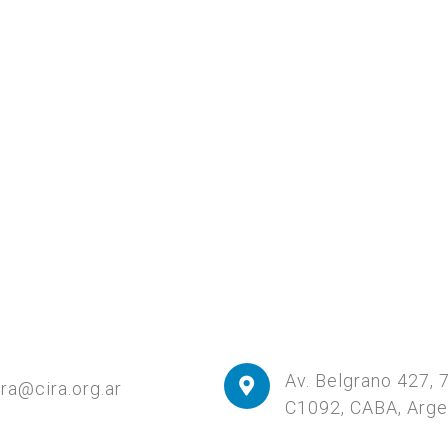
Av. Belgrano 427, 
ira@cira.org.ar
C1092, CABA, Arge