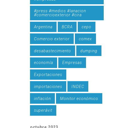
#press #medios #lanacion
#comercioexterior #cira
Argentina
BCRA
cepo
Comercio exterior
comex
desabastecimiento
dumping
economía
Empresas
Exportaciones
importaciones
INDEC
inflación
Monitor económico
superávit
octubre 2023