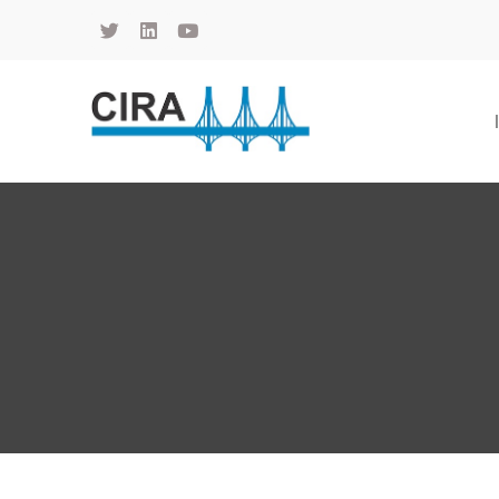
Cámara de Importadores de la República Argentina
La Cámara de Importadores de la República Argentina (CIRA) es una organización no gubernamental, privada y sin fines de lucro, con una trayectoria de 114 años al servicio del sector importador.