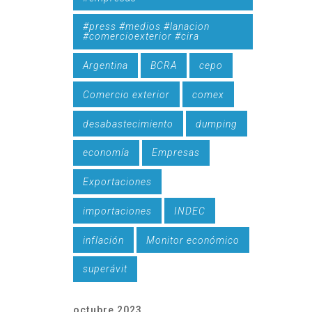
#press #medios #lanacion
#comercioexterior #cira
Argentina
BCRA
cepo
Comercio exterior
comex
desabastecimiento
dumping
economía
Empresas
Exportaciones
importaciones
INDEC
inflación
Monitor económico
superávit
octubre 2023