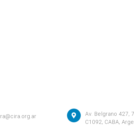
Av. Belgrano 427, 
ira@cira.org.ar
C1092, CABA, Arge