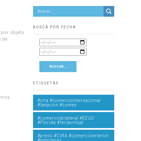
BUSCÁ POR FECHA
 por objeto
a de
ETIQUETAS
otros
#cira #comerciointernacional
#lanacion #comex
#comerciobilateral #EEUU
#Florida #feriavirtual
#press #CIRA #comercioexterior
#empresas