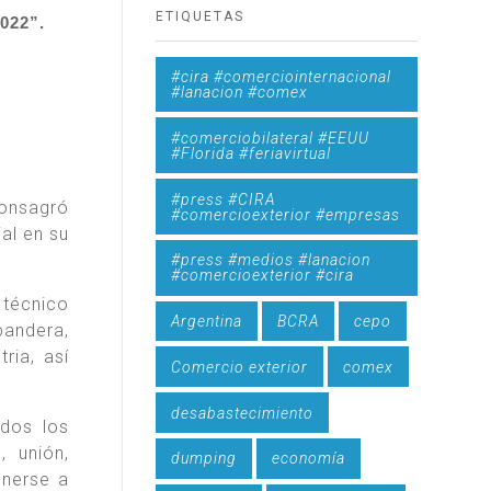
ETIQUETAS
022”.
#cira #comerciointernacional
#lanacion #comex
#comerciobilateral #EEUU
#Florida #feriavirtual
#press #CIRA
onsagró
#comercioexterior #empresas
al en su
#press #medios #lanacion
#comercioexterior #cira
 técnico
Argentina
BCRA
cepo
bandera,
ria, así
Comercio exterior
comex
desabastecimiento
odos los
, unión,
dumping
economía
onerse a