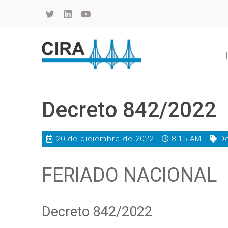
Cámara de Importadores de la República Argentina
La Cámara de Importadores de la República Argentina (CIRA) es una organización no gubernamental, privada y sin fines de lucro, con una trayectoria de 114 años al servicio del sector importador.
Decreto 842/2022
20 de diciembre de 2022
8:15 AM
D
FERIADO NACIONAL
Decreto 842/2022