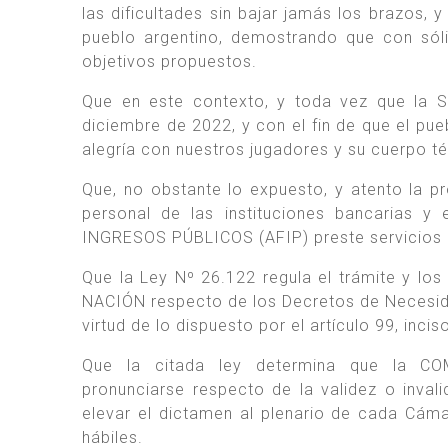
las dificultades sin bajar jamás los brazos,
pueblo argentino, demostrando que con sóli
objetivos propuestos.
Que en este contexto, y toda vez que la 
diciembre de 2022, y con el fin de que el pue
alegría con nuestros jugadores y su cuerpo té
Que, no obstante lo expuesto, y atento la pr
personal de las instituciones bancarias 
INGRESOS PÚBLICOS (AFIP) preste servicios h
Que la Ley Nº 26.122 regula el trámite y l
NACIÓN respecto de los Decretos de Necesi
virtud de lo dispuesto por el artículo 99, i
Que la citada ley determina que la C
pronunciarse respecto de la validez o inva
elevar el dictamen al plenario de cada Cáma
hábiles.