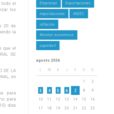
Empresas
Exportaciones
 todo el
nzar los
importaciones
INDEC
inflación
s 20 de
iendo la
Monitor económico
superávit
o que el
ERAL DE
agosto 2026
L
M
X
J
V
S
D
SO DE LA
ONAL, en
1
2
3
4
5
6
7
8
9
ia para
omo para
10
11
12
13
14
15
16
10) días
17
18
19
20
21
22
23