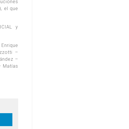
tuciones
, el que
ICIAL y
Enrique
zzotti –
nández –
– Matías