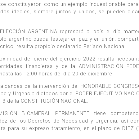
 y se constituyeron como un ejemplo incuestionable para
dos ideales, siempre juntos y unidos, se pueden alca
SELECCIÓN ARGENTINA regresará al país el día marte
blo argentino pueda festejar en paz y en unión, compart
cnico, resulta propicio declararlo Feriado Nacional.
oximidad del cierre del ejercicio 2022 resulta necesari
y entidades financieras y de la ADMINISTRACIÓN FED
asta las 12:00 horas del día 20 de diciembre.
os alcances de la intervención del HONORABLE CONGRE
dad y Urgencia dictados por el PODER EJECUTIVO NACI
nciso 3 de la CONSTITUCIÓN NACIONAL.
OMISIÓN BICAMERAL PERMANENTE tiene competenc
lidez de los Decretos de Necesidad y Urgencia, así c
ra para su expreso tratamiento, en el plazo de DIEZ (