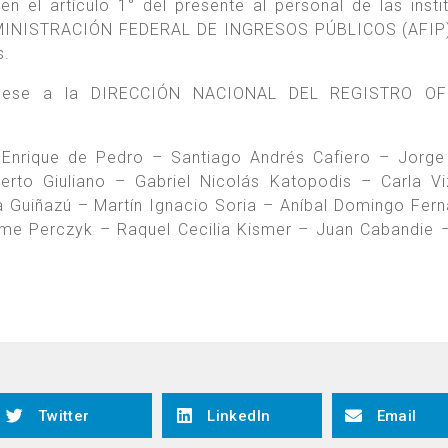
 el artículo 1° del presente al personal de las insti
 ADMINISTRACIÓN FEDERAL DE INGRESOS PÚBLICOS (AFIP)
s.
, dese a la DIRECCIÓN NACIONAL DEL REGISTRO OF
nrique de Pedro – Santiago Andrés Cafiero – Jorge 
to Giuliano – Gabriel Nicolás Katopodis – Carla Vi
a Guiñazú – Martín Ignacio Soria – Aníbal Domingo Fer
aime Perczyk – Raquel Cecilia Kismer – Juan Cabandie 
Twitter
LinkedIn
Email