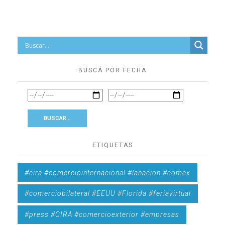
BUSCÁ POR FECHA
ETIQUETAS
#cira #comerciointernacional #lanacion #comex
#comerciobilateral #EEUU #Florida #feriavirtual
#press #CIRA #comercioexterior #empresas