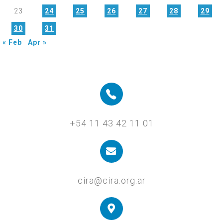
23
24
25
26
27
28
29
30
31
« Feb
Apr »
+54 11 43 42 11 01
cira@cira.org.ar