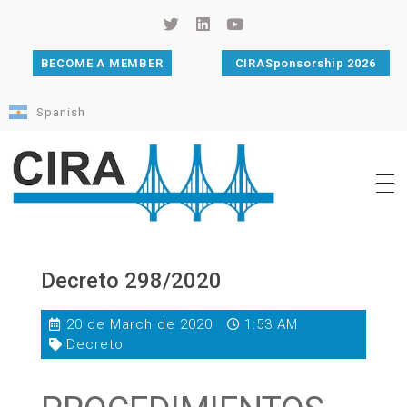
BECOME A MEMBER
CIRASponsorship 2026
Spanish
Cámara de Importadores de la República Argentina
La Cámara de Importadores de la República Argentina (CIRA) es una organización no gubernamental, privada y sin fines de lucro, con una trayectoria de 114 años al servicio del sector importador.
Decreto 298/2020
20 de March de 2020
1:53 AM
Decreto