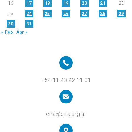
16
17
18
19
20
21
22
23
24
25
26
27
28
29
30
31
« Feb
Apr »
+54 11 43 42 11 01
cira@cira.org.ar