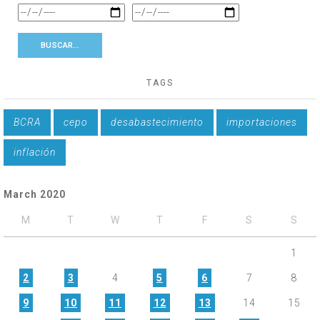
TAGS
BCRA
cepo
desabastecimiento
importaciones
inflación
March 2020
M
T
W
T
F
S
S
1
2
3
4
5
6
7
8
9
10
11
12
13
14
15