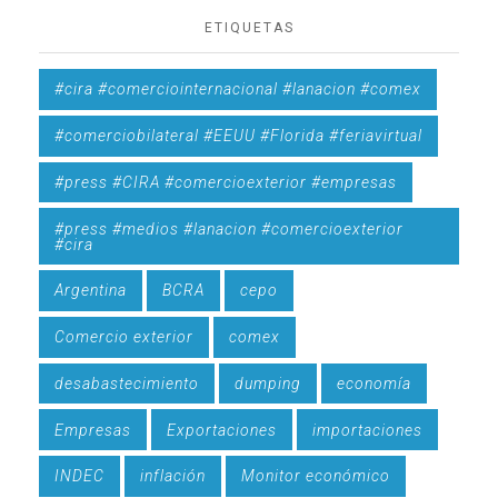
ETIQUETAS
#cira #comerciointernacional #lanacion #comex
#comerciobilateral #EEUU #Florida #feriavirtual
#press #CIRA #comercioexterior #empresas
#press #medios #lanacion #comercioexterior
#cira
Argentina
BCRA
cepo
Comercio exterior
comex
desabastecimiento
dumping
economía
Empresas
Exportaciones
importaciones
INDEC
inflación
Monitor económico