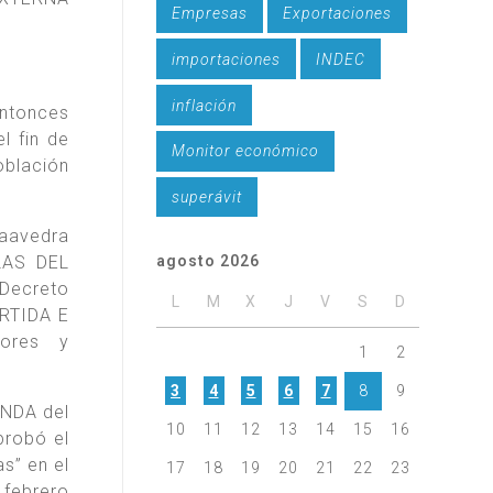
Empresas
Exportaciones
importaciones
INDEC
inflación
entonces
 fin de
Monitor económico
oblación
superávit
Saavedra
LAS DEL
agosto 2026
 Decreto
L
M
X
J
V
S
D
ÁRTIDA E
tores y
1
2
3
4
5
6
7
8
9
ENDA del
10
11
12
13
14
15
16
robó el
s” en el
17
18
19
20
21
22
23
 febrero