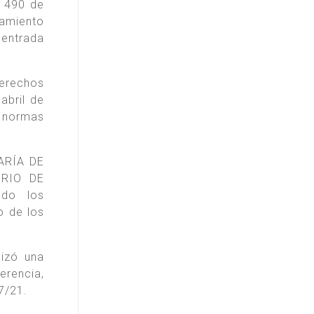
° 490 de
samiento
 entrada
derechos
abril de
 normas
TARÍA DE
ERIO DE
ndo los
o de los
lizó una
rencia,
7/21.