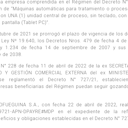
la empresa comprendida en el Régimen del Decreto N
ón de “Máquinas automáticas para tratamiento o proce
 con UNA (1) unidad central de proceso, sin teclado, con
pantalla (Tablet PC)”.
tubre de 2021 se prorrogó el plazo de vigencia de los 
 Ley Nº 19.640, los Decretos Nros. 479 de fecha 4 de 
y 1.234 de fecha 14 de septiembre de 2007 y sus
e de 2038.
n N° 228 de fecha 11 de abril de 2022 de la ex SECRE
O Y GESTIÓN COMERCIAL EXTERNA del ex MINIST
 reglamentó el Decreto N° 727/21, establecie
resas beneficiarias del Régimen puedan seguir gozand
OFUEGUINA S.A., con fecha 22 de abril de 2022, rea
9721-APN-DPAYRE#MDP en el expediente de la refe
eficios y obligaciones establecidas en el Decreto N° 72