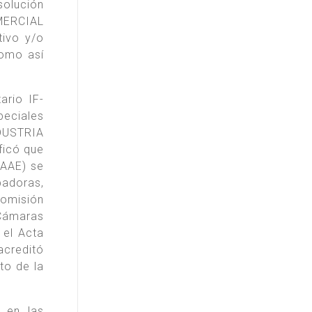
olución
MERCIAL
tivo y/o
como así
rio IF-
peciales
NDUSTRIA
icó que
CAAE) se
badoras,
Comisión
Cámaras
 el Acta
acreditó
to de la
 en las