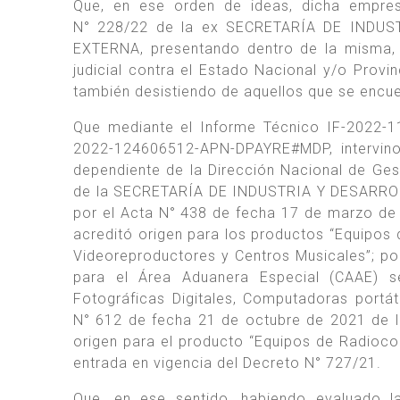
Que, en ese orden de ideas, dicha empre
N° 228/22 de la ex SECRETARÍA DE INDU
EXTERNA, presentando dentro de la misma, l
judicial contra el Estado Nacional y/o Provi
también desistiendo de aquellos que se encue
Que mediante el Informe Técnico IF-2022-
2022-124606512-APN-DPAYRE#MDP, intervino 
dependiente de la Dirección Nacional de Ge
de la SECRETARÍA DE INDUSTRIA Y DESARROL
por el Acta N° 438 de fecha 17 de marzo de
acreditó origen para los productos “Equipos
Videoreproductores y Centros Musicales”; p
para el Área Aduanera Especial (CAAE) s
Fotográficas Digitales, Computadoras portát
N° 612 de fecha 21 de octubre de 2021 de l
origen para el producto “Equipos de Radioc
entrada en vigencia del Decreto N° 727/21.
Que, en ese sentido, habiendo evaluado l