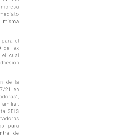
 empresa
mediato
la misma
 para el
0 del ex
el cual
adhesión
ón de la
27/21 en
adoras”,
amiliar,
sta SEIS
utadoras
as para
ntral de