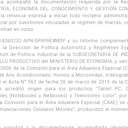
sa acompañó la documentación requerida por la Res
STRIA, ECONOMÍA DEL CONOCIMIENTO Y GESTIÓN CO
a renuncia expresa a iniciar todo reclamo administra
ncial por cuestiones vinculadas al régimen de marras, 
ntran en curso.
114260232-APN-DPAYRE#MDP y su Informe complementa
la Dirección de Política Automotriz y Regímenes Es
stión de Política Industrial de la SUBSECRETARÍA DE I
LO PRODUCTIVO del MINISTERIO DE ECONOMÍA, y verif
 2006 de la Comisión para el Área Aduanera Especial (
 de Aire Acondicionado, Hornos a Microondas, Videogra
or el Acta N° 562 de fecha 26 de marzo de 2015 de la 
e acreditó origen para los productos “Tablet PC, 
iles (Notebooks y Netbooks) y Televisores color”; por
a Comisión para el Área Aduanera Especial (CAAE) se 
omunicaciones Celulares Móviles”, producidos al momen
a solicitud y la documentación acompañada obrante