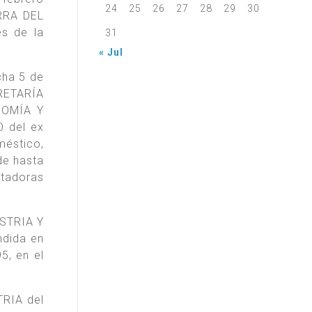
24
25
26
27
28
29
30
RRA DEL
es de la
31
« Jul
cha 5 de
CRETARÍA
NOMÍA Y
 del ex
méstico,
de hasta
utadoras
USTRIA Y
dida en
5, en el
TRIA del