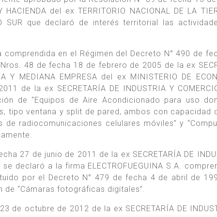
Y HACIENDA del ex TERRITORIO NACIONAL DE LA TIE
R que declaró de interés territorial las actividad
sa comprendida en el Régimen del Decreto N° 490 de fe
 Nros. 48 de fecha 18 de febrero de 2005 de la ex SE
ÑA Y MEDIANA EMPRESA del ex MINISTERIO DE ECO
 2011 de la ex SECRETARÍA DE INDUSTRIA Y COMERCIO
ción de “Equipos de Aire Acondicionado para uso do
les, tipo ventana y split de pared, ambos con capacidad 
pos de radiocomunicaciones celulares móviles” y “Comp
ivamente.
 fecha 27 de junio de 2011 de la ex SECRETARÍA DE IND
se declaró a la firma ELECTROFUEGUINA S.A. compren
tuido por el Decreto N° 479 de fecha 4 de abril de 199
n de “Cámaras fotográficas digitales”.
 23 de octubre de 2012 de la ex SECRETARÍA DE INDUS