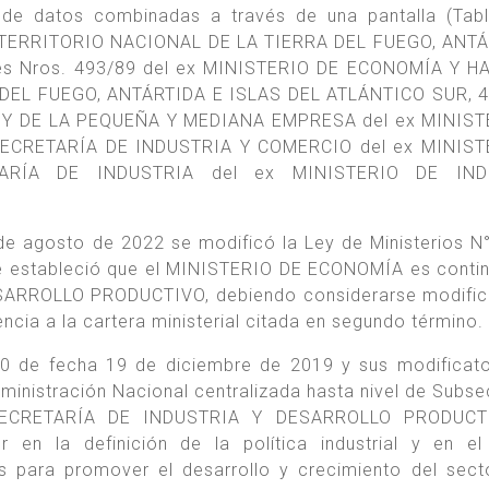
 de datos combinadas a través de una pantalla (Tabl
ex TERRITORIO NACIONAL DE LA TIERRA DEL FUEGO, ANT
es Nros. 493/89 del ex MINISTERIO DE ECONOMÍA Y H
DEL FUEGO, ANTÁRTIDA E ISLAS DEL ATLÁNTICO SUR, 4
 Y DE LA PEQUEÑA Y MEDIANA EMPRESA del ex MINIST
SECRETARÍA DE INDUSTRIA Y COMERCIO del ex MINIST
ARÍA DE INDUSTRIA del ex MINISTERIO DE INDU
de agosto de 2022 se modificó la Ley de Ministerios N
se estableció que el MINISTERIO DE ECONOMÍA es conti
ESARROLLO PRODUCTIVO, debiendo considerarse modifi
cia a la cartera ministerial citada en segundo término.
50 de fecha 19 de diciembre de 2019 y sus modificato
inistración Nacional centralizada hasta nivel de Subsec
la SECRETARÍA DE INDUSTRIA Y DESARROLLO PRODUCT
n la definición de la política industrial y en el 
os para promover el desarrollo y crecimiento del sect