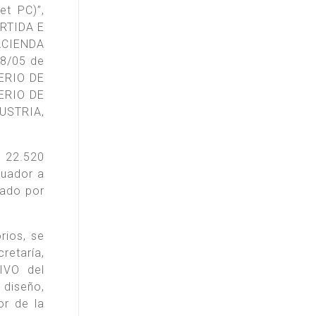
et PC)”,
ÁRTIDA E
ACIENDA
8/05 de
ERIO DE
ERIO DE
STRIA,
° 22.520
nuador a
cado por
rios, se
retaría,
IVO del
diseño,
or de la