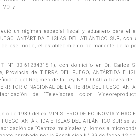
IVO, y
eció un régimen especial fiscal y aduanero para el 
EGO, ANTÁRTIDA E ISLAS DEL ATLÁNTICO SUR, con el
 de ese modo, el establecimiento permanente de la p
T. N° 30-61284315-1), con domicilio en Dr. Carlos 
e, Provincia de TIERRA DEL FUEGO, ANTÁRTIDA E IS
ciaria del Régimen de la Ley Nº 19.640 a través del
ex TERRITORIO NACIONAL DE LA TIERRA DEL FUEGO, ANT
ricación de “Televisores color, Videoreproduc
 junio de 1989 del ex MINISTERIO DE ECONOMÍA Y HACI
 FUEGO, ANTÁRTIDA E ISLAS DEL ATLÁNTICO SUR se ap
fabricación de “Centros musicales y Hornos a microonda
lmente aprobado por la Resolución N° 89 de fecha 13 de