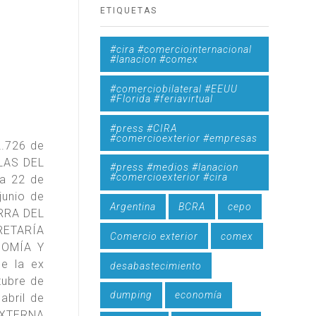
ETIQUETAS
#cira #comerciointernacional
#lanacion #comex
#comerciobilateral #EEUU
#Florida #feriavirtual
#press #CIRA
#comercioexterior #empresas
2.726 de
LAS DEL
#press #medios #lanacion
#comercioexterior #cira
ha 22 de
junio de
Argentina
BCRA
cepo
RRA DEL
RETARÍA
Comercio exterior
comex
NOMÍA Y
e la ex
desabastecimiento
ubre de
dumping
economía
abril de
EXTERNA