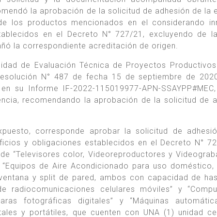
omendó la aprobación de la solicitud de adhesión de la
de los productos mencionados en el considerando in
establecidos en el Decreto N° 727/21, excluyendo de 
ñó la correspondiente acreditación de origen.
nidad de Evaluación Técnica de Proyectos Productivos
Resolución N° 487 de fecha 15 de septiembre de 202
n su Informe IF-2022-115019977-APN-SSAYPP#MEC, 
encia, recomendando la aprobación de la solicitud de 
puesto, corresponde aprobar la solicitud de adhesi
cios y obligaciones establecidos en el Decreto N° 7
 de “Televisores color, Videoreproductores y Videograb
 “Equipos de Aire Acondicionado para uso doméstico, f
o ventana y split de pared, ambos con capacidad de ha
 de radiocomunicaciones celulares móviles” y “Comp
aras fotográficas digitales” y “Máquinas automátic
tales y portátiles, que cuenten con UNA (1) unidad ce