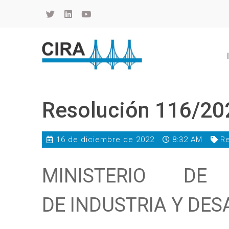
Cámara de Importadores de la República Argentina
La Cámara de Importadores de la República Argentina (CIRA) es una organización no gubernamental, privada y sin fines de lucro, con una trayectoria de 114 años al servicio del sector importador.
Resolución 116/20
16 de diciembre de 2022
8:32 AM
Re
MINISTERIO DE
DE INDUSTRIA Y DE