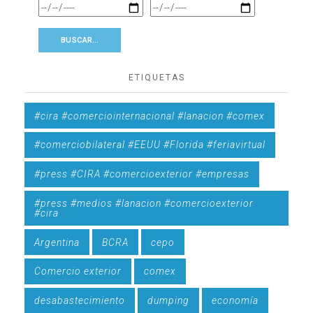
ETIQUETAS
#cira #comerciointernacional #lanacion #comex
#comerciobilateral #EEUU #Florida #feriavirtual
#press #CIRA #comercioexterior #empresas
#press #medios #lanacion #comercioexterior
#cira
Argentina
BCRA
cepo
Comercio exterior
comex
desabastecimiento
dumping
economía