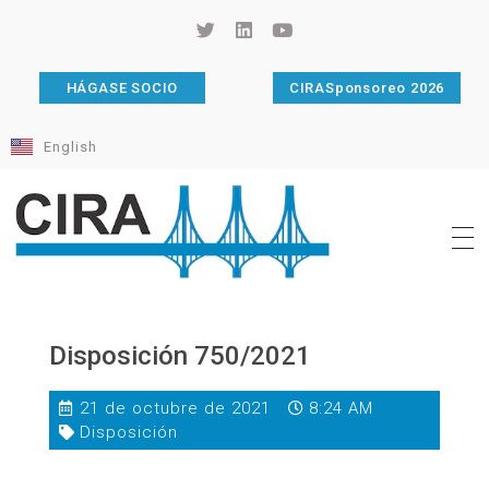
HÁGASE SOCIO
CIRASponsoreo 2026
English
Cámara de Importadores de la República Argentina
La Cámara de Importadores de la República Argentina (CIRA) es una organización no gubernamental, privada y sin fines de lucro, con una trayectoria de 114 años al servicio del sector importador.
Disposición 750/2021
21 de octubre de 2021
8:24 AM
Disposición