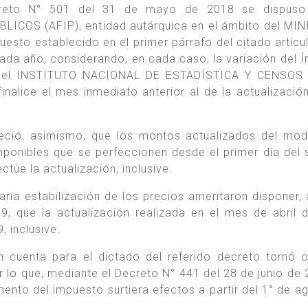
ecreto N° 501 del 31 de mayo de 2018 se dispuso
COS (AFIP), entidad autárquica en el ámbito del MI
sto establecido en el primer párrafo del citado artícul
 cada año, considerando, en cada caso, la variación del Í
re el INSTITUTO NACIONAL DE ESTADÍSTICA Y CENSOS 
inalice el mes inmediato anterior al de la actualizació
leció, asimismo, que los montos actualizados del mo
imponibles que se perfeccionen desde el primer día del
túe la actualización, inclusive.
ria estabilización de los precios ameritaron disponer, 
 que la actualización realizada en el mes de abril 
, inclusive.
en cuenta para el dictado del referido decreto tornó 
 lo que, mediante el Decreto N° 441 del 28 de junio de 
mento del impuesto surtiera efectos a partir del 1° de a