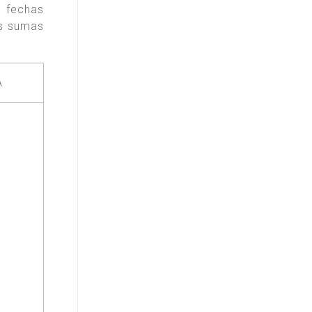
s fechas
as sumas
A