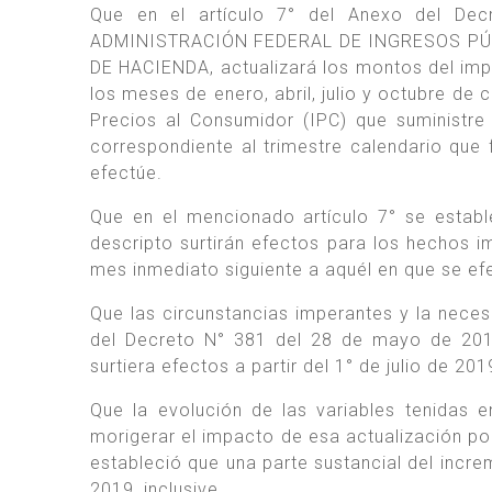
Que en el artículo 7° del Anexo del D
ADMINISTRACIÓN FEDERAL DE INGRESOS PÚBLI
DE HACIENDA, actualizará los montos del impue
los meses de enero, abril, julio y octubre de
Precios al Consumidor (IPC) que suminist
correspondiente al trimestre calendario que f
efectúe.
Que en el mencionado artículo 7° se estab
descripto surtirán efectos para los hechos 
mes inmediato siguiente a aquél en que se efec
Que las circunstancias imperantes y la necesa
del Decreto N° 381 del 28 de mayo de 2019,
surtiera efectos a partir del 1° de julio de 2019
Que la evolución de las variables tenidas 
morigerar el impacto de esa actualización por
estableció que una parte sustancial del incre
2019, inclusive.