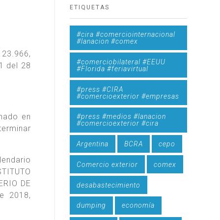
ETIQUETAS
#cira #comerciointernacional
#lanacion #comex
 23.966,
#comerciobilateral #EEUU
1 del 28
#Florida #feriavirtual
#press #CIRA
#comercioexterior #empresas
enado en
#press #medios #lanacion
#comercioexterior #cira
terminar
Argentina
BCRA
cepo
lendario
Comercio exterior
comex
NSTITUTO
ERIO DE
desabastecimiento
e 2018,
dumping
economía