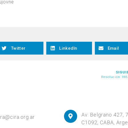
ujovne
Twitter
LinkedIn
Email
SIGUI
Resolución 188
Av. Belgrano 427, 
ira@cira.org.ar
C1092, CABA, Arge