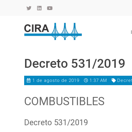
Cámara de Importadores de la República Argentina
La Cámara de Importadores de la República Argentina (CIRA) es una organización no gubernamental, privada y sin fines de lucro, con una trayectoria de 114 años al servicio del sector importador.
Decreto 531/2019
1 de agosto de 2019
1:37 AM
Decre
COMBUSTIBLES
Decreto 531/2019