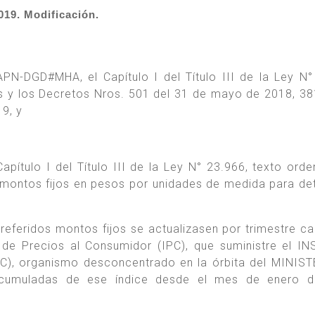
19. Modificación.
N-DGD#MHA, el Capítulo I del Título III de la Ley N°
s y los Decretos Nros. 501 del 31 de mayo de 2018, 38
9, y
Capítulo I del Título III de la Ley N° 23.966, texto ord
 montos fijos en pesos por unidades de medida para de
referidos montos fijos se actualizasen por trimestre ca
e de Precios al Consumidor (IPC), que suministre el I
, organismo desconcentrado en la órbita del MINIST
acumuladas de ese índice desde el mes de enero d