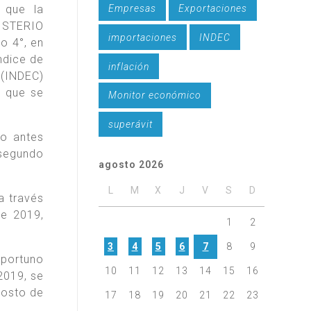
Empresas
Exportaciones
 que la
NISTERIO
importaciones
INDEC
o 4°, en
ndice de
inflación
(INDEC)
n que se
Monitor económico
superávit
do antes
 segundo
agosto 2026
L
M
X
J
V
S
D
a través
de 2019,
1
2
3
4
5
6
7
8
9
oportuno
10
11
12
13
14
15
16
2019, se
gosto de
17
18
19
20
21
22
23