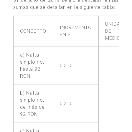
31 de julio de 2019 se incrementarán en las
sumas que se detallan en la siguiente tabla:
UNIDAD
INCREMENTO
CONCEPTO
DE
EN $
MEDIDA
a) Nafta
sin plomo,
0,310
hasta 92
RON
b) Nafta
sin plomo,
0,310
de más de
92 RON
c) Nafta