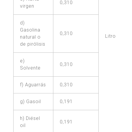
0,310
virgen
d)
Gasolina
0,310
Litro
natural o
de pirólisis
e)
0,310
Solvente
f) Aguarrás
0,310
g) Gasoil
0,191
h) Diésel
0,191
oil