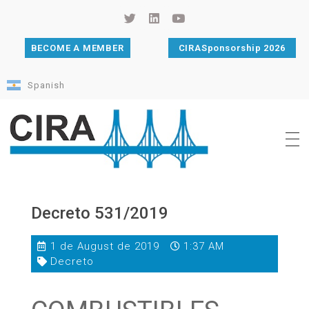
BECOME A MEMBER
CIRASponsorship 2026
Spanish
Cámara de Importadores de la República Argentina
La Cámara de Importadores de la República Argentina (CIRA) es una organización no gubernamental, privada y sin fines de lucro, con una trayectoria de 114 años al servicio del sector importador.
Decreto 531/2019
1 de August de 2019
1:37 AM
Decreto