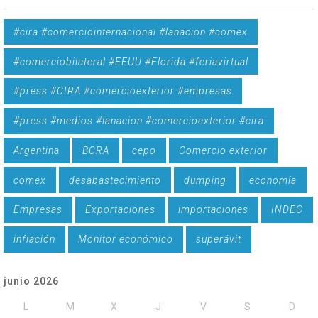
#cira #comerciointernacional #lanacion #comex
#comerciobilateral #EEUU #Florida #feriavirtual
#press #CIRA #comercioexterior #empresas
#press #medios #lanacion #comercioexterior #cira
Argentina
BCRA
cepo
Comercio exterior
comex
desabastecimiento
dumping
economía
Empresas
Exportaciones
importaciones
INDEC
inflación
Monitor económico
superávit
junio 2026
L
M
X
J
V
S
D