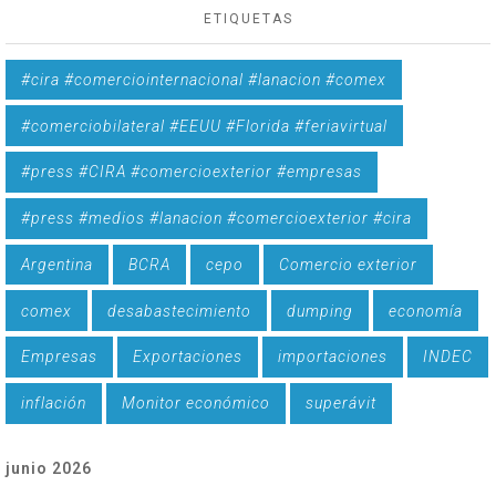
ETIQUETAS
#cira #comerciointernacional #lanacion #comex
#comerciobilateral #EEUU #Florida #feriavirtual
#press #CIRA #comercioexterior #empresas
#press #medios #lanacion #comercioexterior #cira
Argentina
BCRA
cepo
Comercio exterior
comex
desabastecimiento
dumping
economía
Empresas
Exportaciones
importaciones
INDEC
inflación
Monitor económico
superávit
junio 2026