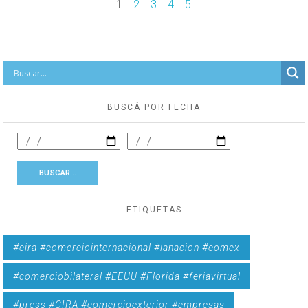
1
2
3
4
5
BUSCÁ POR FECHA
ETIQUETAS
#cira #comerciointernacional #lanacion #comex
#comerciobilateral #EEUU #Florida #feriavirtual
#press #CIRA #comercioexterior #empresas