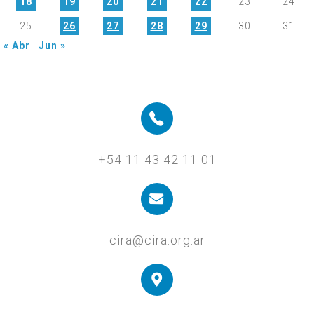
18
19
20
21
22
23
24
25
26
27
28
29
30
31
« Abr
Jun »
+54 11 43 42 11 01
cira@cira.org.ar