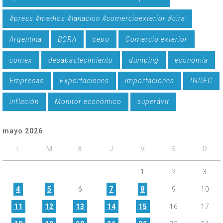
#press #medios #lanacion #comercioexterior #cira
Argentina
BCRA
cepo
Comercio exterior
comex
desabastecimiento
dumping
economía
Empresas
Exportaciones
importaciones
INDEC
inflación
Monitor económico
superávit
mayo 2026
L
M
X
J
V
S
D
1
2
3
4
5
6
7
8
9
10
11
12
13
14
15
16
17