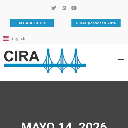
HÁGASE SOCIO
CIRASponsoreo 2026
English
Cámara de Importadores de la República Argentina
La Cámara de Importadores de la República Argentina (CIRA) es una organización no gubernamental, privada y sin fines de lucro, con una trayectoria de 114 años al servicio del sector importador.
MAYO 14, 2026