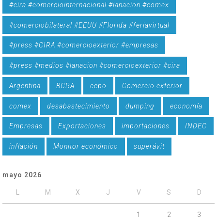
#cira #comerciointernacional #lanacion #comex
#comerciobilateral #EEUU #Florida #feriavirtual
#press #CIRA #comercioexterior #empresas
#press #medios #lanacion #comercioexterior #cira
Argentina
BCRA
cepo
Comercio exterior
comex
desabastecimiento
dumping
economía
Empresas
Exportaciones
importaciones
INDEC
inflación
Monitor económico
superávit
mayo 2026
L
M
X
J
V
S
D
1
2
3