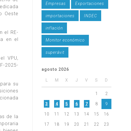
Empresas
Exportaciones
Dedicada
to Oeste
importaciones
INDEC
inflación
n el RE-
a en el
Monitor económico
superávit
el VPU,
IF-2025-
agosto 2026
L
M
X
J
V
S
D
 para su
siciones
1
2
ncionada
3
4
5
6
7
8
9
10
11
12
13
14
15
16
as de la
mporaria
17
18
19
20
21
22
23
s bienes