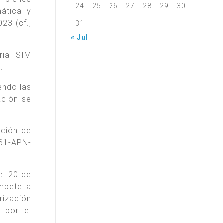
24
25
26
27
28
29
30
mática y
23 (cf.,
31
« Jul
ria SIM
.
endo las
ación se
ación de
661-APN-
el 20 de
ompete a
rización
a por el