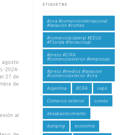
ETIQUETAS
#cira #comerciointernacional
#lanacion #comex
#comerciobilateral #EEUU
#Florida #feriavirtual
#press #CIRA
#comercioexterior #empresas
e agosto
OL-2024-
#press #medios #lanacion
#comercioexterior #cira
el 27 de
embre de
Argentina
BCRA
cepo
Comercio exterior
comex
desabastecimiento
esión al
dumping
economía
terio de