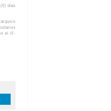
(5) días
árquico
butarios
n el IF-
.