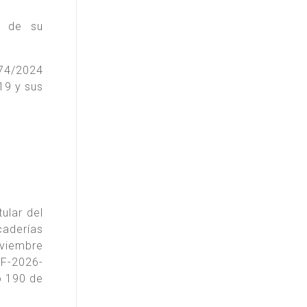
n de su
074/2024
19 y sus
ular del
caderías
oviembre
F-2026-
o 190 de