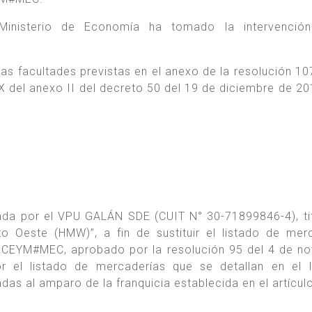
 Ministerio de Economía ha tomado la intervenció
las facultades previstas en el anexo de la resolución 1
X del anexo II del decreto 50 del 19 de diciembre de 20
tuada por el VPU GALÁN SDE (CUIT N° 30-71899846-4), tit
Oeste (HMW)”, a fin de sustituir el listado de mer
CEYM#MEC, aprobado por la resolución 95 del 4 de n
el listado de mercaderías que se detallan en el I
 al amparo de la franquicia establecida en el artícul