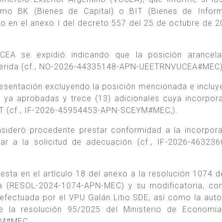
como BK (Bienes de Capital) o BIT (Bienes de Infor
 en el anexo I del decreto 557 del 25 de octubre de 20
A se expidió indicando que la posición arancela
equerida (cf., NO-2026-44335148-APN-UEETRNVUCEA#MEC)
resentación excluyendo la posición mencionada e incluy
s ya aprobadas y trece (13) adicionales cuya incorpor
 BIT (cf., IF-2026-45954453-APN-SCEYM#MEC,).
nsideró procedente prestar conformidad a la incorpor
ar a la solicitud de adecuación (cf., IF-2026-46323
sta en el artículo 18 del anexo a la resolución 1074 d
ía (RESOL-2024-1074-APN-MEC) y su modificatoria, c
d efectuada por el VPU Galán Litio SDE, así como la auto
te la resolución 95/2025 del Ministerio de Economí
YM#MEC.