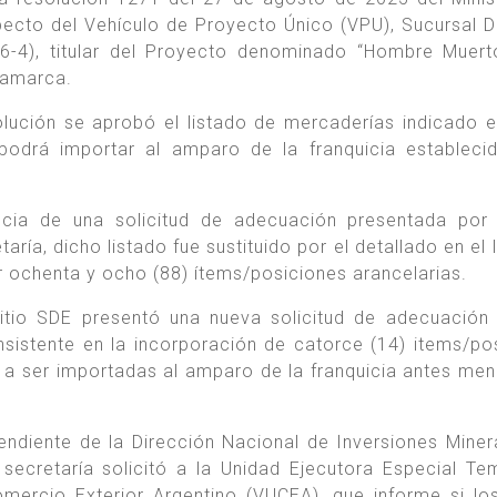
cto del Vehículo de Proyecto Único (VPU), Sucursal 
6-4), titular del Proyecto denominado “Hombre Muer
tamarca.
olución se aprobó el listado de mercaderías indicado e
rá importar al amparo de la franquicia establecid
cia de una solicitud de adecuación presentada por 
ría, dicho listado fue sustituido por el detallado en el 
henta y ocho (88) ítems/posiciones arancelarias.
itio SDE presentó una nueva solicitud de adecuación
istente en la incorporación de catorce (14) items/po
 a ser importadas al amparo de la franquicia antes me
endiente de la Dirección Nacional de Inversiones Miner
secretaría solicitó a la Unidad Ejecutora Especial Te
mercio Exterior Argentino (VUCEA), que informe si lo