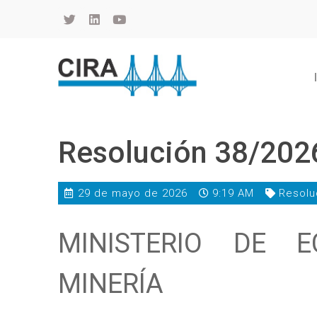
Cámara de Importadores de la República Argentina
La Cámara de Importadores de la República Argentina (CIRA) es una organización no gubernamental, privada y sin fines de lucro, con una trayectoria de 114 años al servicio del sector importador.
Resolución 38/202
29 de mayo de 2026
9:19 AM
Resolu
MINISTERIO DE E
MINERÍA