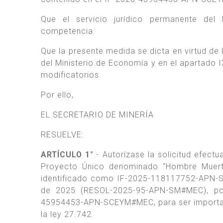
Que el servicio jurídico permanente del
competencia.
Que la presente medida se dicta en virtud de 
del Ministerio de Economía y en el apartado I
modificatorios.
Por ello,
EL SECRETARIO DE MINERÍA
RESUELVE:
ARTÍCULO 1°
.- Autorízase la solicitud efec
Proyecto Único denominado “Hombre Muerto 
identificado como IF-2025-118117752-APN-S
de 2025 (RESOL-2025-95-APN-SM#MEC), por 
45954453-APN-SCEYM#MEC, para ser importadas
la ley 27.742.