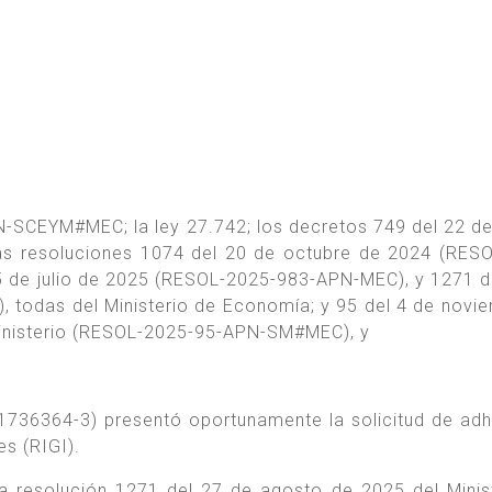
N-SCEYM#MEC; la ley 27.742; los decretos 749 del 22 d
as resoluciones 1074 del 20 de octubre de 2024 (RES
5 de julio de 2025 (RESOL-2025-983-APN-MEC), y 1271 d
todas del Ministerio de Economía; y 95 del 4 de novi
 ministerio (RESOL-2025-95-APN-SM#MEC), y
1736364-3) presentó oportunamente la solicitud de adh
s (RIGI).
la resolución 1271 del 27 de agosto de 2025 del Minis