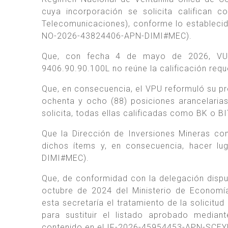
cuya incorporación se solicita califican 
Telecomunicaciones), conforme lo establecido
NO-2026-43824406-APN-DIMI#MEC).
Que, con fecha 4 de mayo de 2026, VUCE
9406.90.90.100L no reúne la calificación r
Que, en consecuencia, el VPU reformuló su p
ochenta y ocho (88) posiciones arancelaria
solicita, todas ellas calificadas como BK o
Que la Dirección de Inversiones Mineras co
dichos ítems y, en consecuencia, hacer lug
DIMI#MEC).
Que, de conformidad con la delegación dispue
octubre de 2024 del Ministerio de Econom
esta secretaría el tratamiento de la solicitu
para sustituir el listado aprobado median
contenido en el IF-2026-45954453-APN-SCE