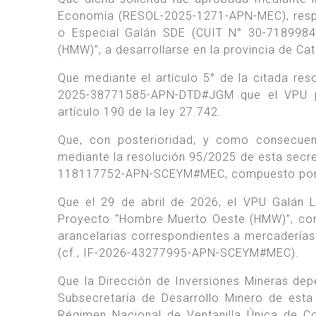
Economía (RESOL-2025-1271-APN-MEC), respe
o Especial Galán SDE (CUIT N° 30-7189984
(HMW)”, a desarrollarse en la provincia de Ca
Que mediante el artículo 5° de la citada res
2025-38771585-APN-DTD#JGM que el VPU pod
artículo 190 de la ley 27.742.
Que, con posterioridad, y como consecuen
mediante la resolución 95/2025 de esta secreta
118117752-APN-SCEYM#MEC, compuesto por oc
Que el 29 de abril de 2026, el VPU Galán L
Proyecto “Hombre Muerto Oeste (HMW)”, cons
arancelarias correspondientes a mercaderías
(cf., IF-2026-43277995-APN-SCEYM#MEC).
Que la Dirección de Inversiones Mineras dep
Subsecretaría de Desarrollo Minero de esta 
Régimen Nacional de Ventanilla Única de Co