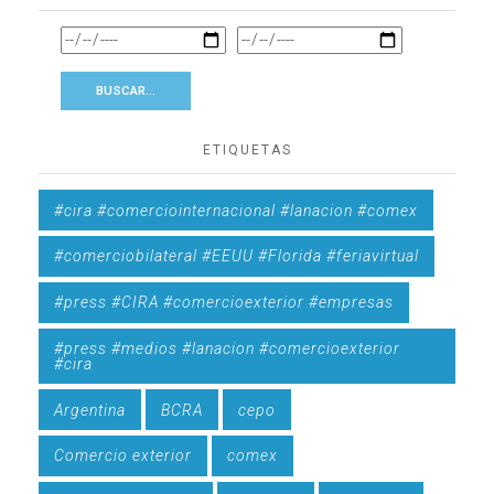
ETIQUETAS
#cira #comerciointernacional #lanacion #comex
#comerciobilateral #EEUU #Florida #feriavirtual
#press #CIRA #comercioexterior #empresas
#press #medios #lanacion #comercioexterior
#cira
Argentina
BCRA
cepo
Comercio exterior
comex