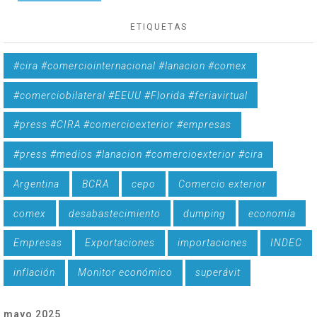
ETIQUETAS
#cira #comerciointernacional #lanacion #comex
#comerciobilateral #EEUU #Florida #feriavirtual
#press #CIRA #comercioexterior #empresas
#press #medios #lanacion #comercioexterior #cira
Argentina
BCRA
cepo
Comercio exterior
comex
desabastecimiento
dumping
economía
Empresas
Exportaciones
importaciones
INDEC
inflación
Monitor económico
superávit
mayo 2025