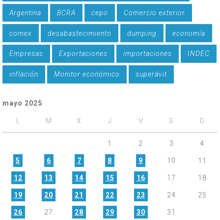
Argentina
BCRA
cepo
Comercio exterior
comex
desabastecimiento
dumping
economía
Empresas
Exportaciones
importaciones
INDEC
inflación
Monitor económico
superávit
mayo 2025
L
M
X
J
V
S
D
1
2
3
4
5
6
7
8
9
10
11
12
13
14
15
16
17
18
19
20
21
22
23
24
25
26
27
28
29
30
31