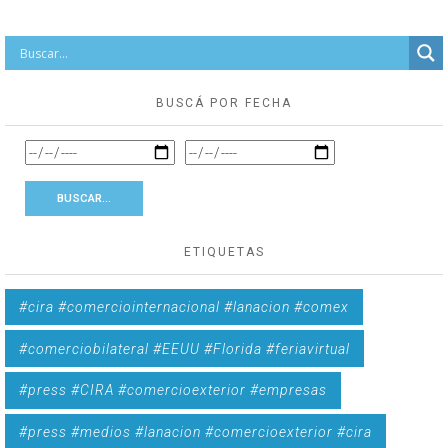
BUSCÁ POR FECHA
ETIQUETAS
#cira #comerciointernacional #lanacion #comex
#comerciobilateral #EEUU #Florida #feriavirtual
#press #CIRA #comercioexterior #empresas
#press #medios #lanacion #comercioexterior #cira