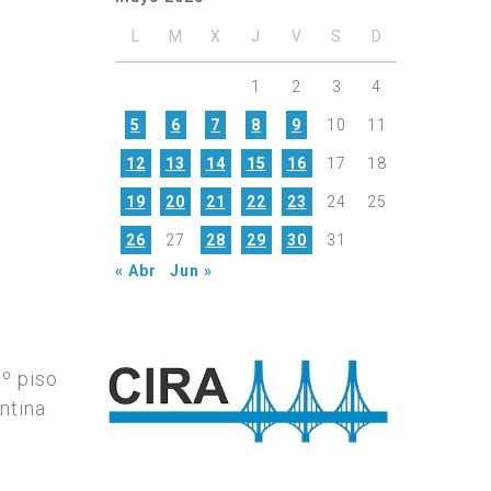
L
M
X
J
V
S
D
1
2
3
4
5
6
7
8
9
10
11
12
13
14
15
16
17
18
19
20
21
22
23
24
25
26
27
28
29
30
31
« Abr
Jun »
7º piso
ntina