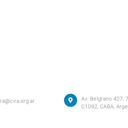
Av. Belgrano 427, 
ira@cira.org.ar
C1092, CABA, Arge