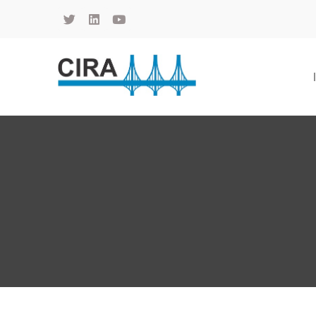
Cámara de Importadores de la República Argentina
La Cámara de Importadores de la República Argentina (CIRA) es una organización no gubernamental, privada y sin fines de lucro, con una trayectoria de 114 años al servicio del sector importador.