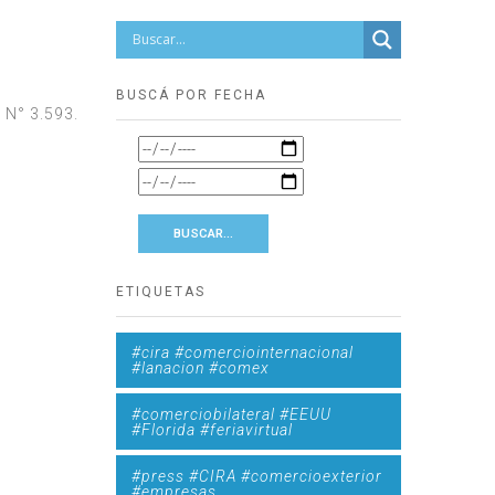
BUSCÁ POR FECHA
 N° 3.593.
ETIQUETAS
#cira #comerciointernacional
#lanacion #comex
#comerciobilateral #EEUU
#Florida #feriavirtual
#press #CIRA #comercioexterior
#empresas