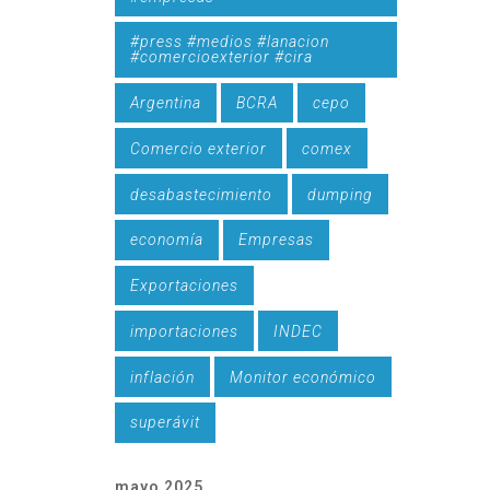
#press #medios #lanacion
#comercioexterior #cira
Argentina
BCRA
cepo
Comercio exterior
comex
desabastecimiento
dumping
economía
Empresas
Exportaciones
importaciones
INDEC
inflación
Monitor económico
superávit
mayo 2025