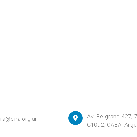
Av. Belgrano 427, 
ira@cira.org.ar
C1092, CABA, Arge