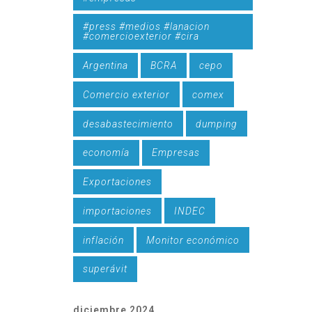
#press #medios #lanacion
#comercioexterior #cira
Argentina
BCRA
cepo
Comercio exterior
comex
desabastecimiento
dumping
economía
Empresas
Exportaciones
importaciones
INDEC
inflación
Monitor económico
superávit
diciembre 2024