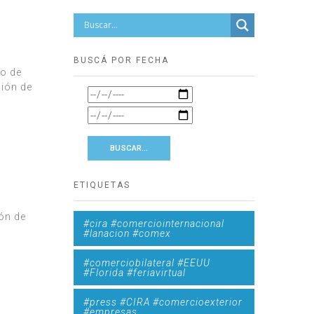
BUSCÁ POR FECHA
io de
ción de
ETIQUETAS
ón de
#cira #comerciointernacional
#lanacion #comex
#comerciobilateral #EEUU
#Florida #feriavirtual
#press #CIRA #comercioexterior
#empresas