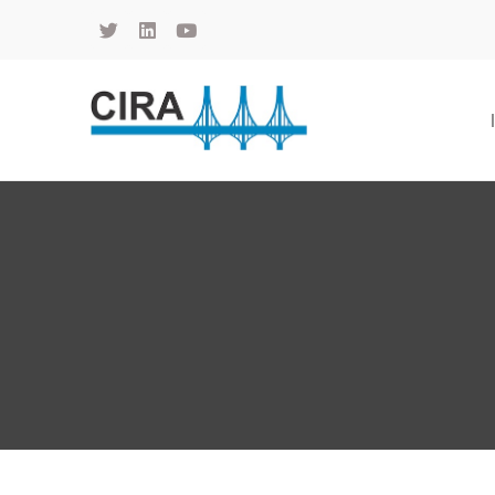
Cámara de Importadores de la República Argentina
La Cámara de Importadores de la República Argentina (CIRA) es una organización no gubernamental, privada y sin fines de lucro, con una trayectoria de 114 años al servicio del sector importador.