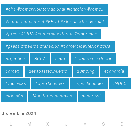
#cira #comerciointernacional #lanacion #comex
#comerciobilateral #EEUU #Florida #feriavirtual
#press #CIRA #comercioexterior #empresas
#press #medios #lanacion #comercioexterior #cira
Argentina
BCRA
cepo
Comercio exterior
comex
desabastecimiento
dumping
economía
Empresas
Exportaciones
importaciones
INDEC
inflación
Monitor económico
superávit
diciembre 2024
L
M
X
J
V
S
D