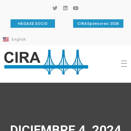
HÁGASE SOCIO
CIRASponsoreo 2026
English
Cámara de Importadores de la República Argentina
La Cámara de Importadores de la República Argentina (CIRA) es una organización no gubernamental, privada y sin fines de lucro, con una trayectoria de 114 años al servicio del sector importador.
DICIEMBRE 4, 2024