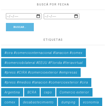
BUSCÁ POR FECHA
ETIQUETAS
#cira #comerciointernacional #lanacion #comex
#comerciobilateral #EEUU #Florida #feriavirtual
#press #CIRA #comercioexterior #empresas
#press #medios #lanacion #comercioexterior #cira
Argentina
BCRA
cepo
Comercio exterior
comex
desabastecimiento
dumping
economía