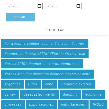
ETIQUETAS
#cira #comerciointernacional #lanacion #comex
#comerciobilateral #EEUU #Florida #feriavirtual
#press #CIRA #comercioexterior #empresas
#press #medios #lanacion #comercioexterior #cira
Argentina
BCRA
cepo
Comercio exterior
comex
desabastecimiento
dumping
economía
Empresas
Exportaciones
importaciones
INDEC