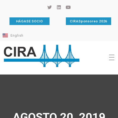
HÁGASE SOCIO
CIRASponsoreo 2026
English
Cámara de Importadores de la República Argentina
La Cámara de Importadores de la República Argentina (CIRA) es una organización no gubernamental, privada y sin fines de lucro, con una trayectoria de 114 años al servicio del sector importador.
AGOSTO 20, 2019