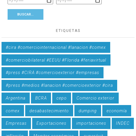
ETIQUETAS
#cira #comerciointernacional #lanacion #comex
#comerciobilateral #EEUU #Florida #feriavirtual
#press #CIRA #comercioexterior #empresas
#press #medios #lanacion #comercioexterior #cira
Argentina
BCRA
cepo
Comercio exterior
comex
desabastecimiento
dumping
economía
Empresas
Exportaciones
importaciones
INDEC