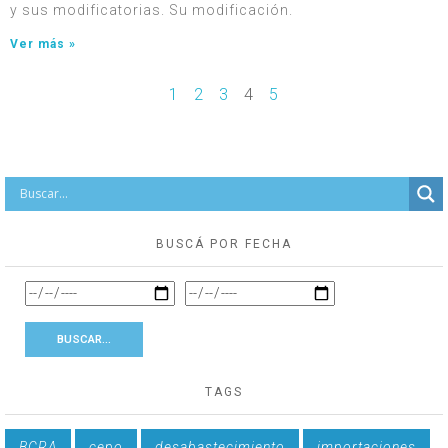
y sus modificatorias. Su modificación.
Ver más »
1
2
3
4
5
BUSCÁ POR FECHA
TAGS
BCRA
cepo
desabastecimiento
importaciones