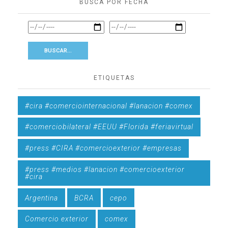
BUSCÁ POR FECHA
ETIQUETAS
#cira #comerciointernacional #lanacion #comex
#comerciobilateral #EEUU #Florida #feriavirtual
#press #CIRA #comercioexterior #empresas
#press #medios #lanacion #comercioexterior
#cira
Argentina
BCRA
cepo
Comercio exterior
comex