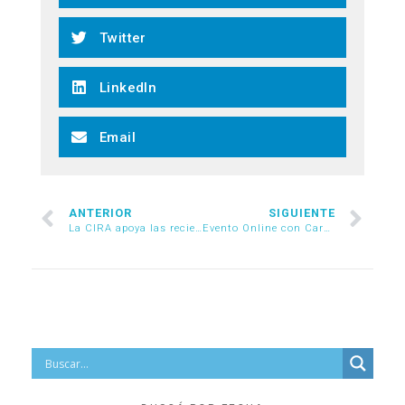
Twitter
LinkedIn
Email
ANTERIOR
SIGUIENTE
La CIRA apoya las recientes medidas de la Secretaría de Comercio e Industria
Evento Online con Carmen Carballeiro | Nuevas Normas para Pago de Importaciones y de Servicios