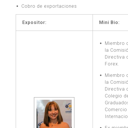
Cobro de exportaciones
Expositor:
Mini Bio:
Miembro 
la Comisi
Directiva 
Forex.
Miembro 
la Comisi
Directiva 
Colegio d
Graduado
Comercio
Internacio
Ex miemb