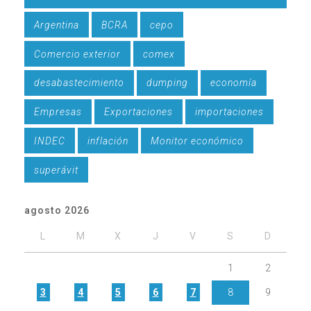
Argentina
BCRA
cepo
Comercio exterior
comex
desabastecimiento
dumping
economía
Empresas
Exportaciones
importaciones
INDEC
inflación
Monitor económico
superávit
agosto 2026
L
M
X
J
V
S
D
1
2
3
4
5
6
7
8
9