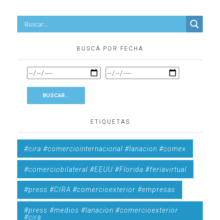
BUSCÁ POR FECHA
ETIQUETAS
#cira #comerciointernacional #lanacion #comex
#comerciobilateral #EEUU #Florida #feriavirtual
#press #CIRA #comercioexterior #empresas
#press #medios #lanacion #comercioexterior
#cira