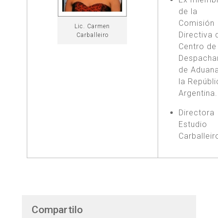
de la
Comisión
Lic. Carmen
Directiva 
Carballeiro
Centro de
Despacha
de Aduan
la Repúbl
Argentina.
Directora
Estudio
Carballeir
Compartilo