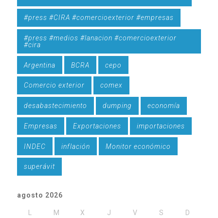
#press #CIRA #comercioexterior #empresas
#press #medios #lanacion #comercioexterior
#cira
Argentina
BCRA
cepo
Comercio exterior
comex
desabastecimiento
dumping
economía
Empresas
Exportaciones
importaciones
INDEC
inflación
Monitor económico
superávit
agosto 2026
L
M
X
J
V
S
D