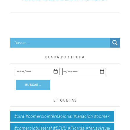
BUSCÁ POR FECHA
ETIQUETAS
#cira #comerciointernacional #lanacion #comex
#comerciobilateral #EEUU #Florida #feriavirtual