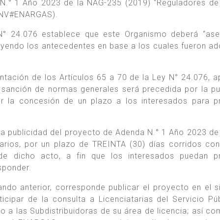
 N.° 1 Año 2023 de la NAG-235 (2019) “Reguladores de
GNV#ENARGAS).
y N° 24.076 establece que este Organismo deberá “ase
luyendo los antecedentes en base a los cuales fueron a
entación de los Artículos 65 a 70 de la Ley N° 24.076, 
 sanción de normas generales será precedida por la pu
r la concesión de un plazo a los interesados para p
la publicidad del proyecto de Adenda N.° 1 Año 2023 de
iarios, por un plazo de TREINTA (30) días corridos co
l de dicho acto, a fin que los interesados puedan p
sponder.
ndo anterior, corresponde publicar el proyecto en el s
icipar de la consulta a Licenciatarias del Servicio Pú
io a las Subdistribuidoras de su área de licencia; así co