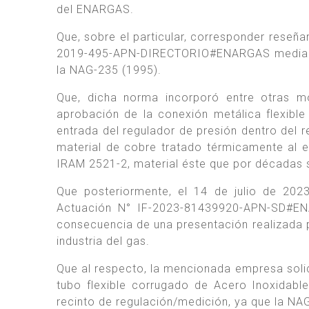
del ENARGAS.
Que, sobre el particular, corresponder reseñ
2019-495-APN-DIRECTORIO#ENARGAS mediante
la NAG-235 (1995).
Que, dicha norma incorporó entre otras m
aprobación de la conexión metálica flexible q
entrada del regulador de presión dentro del r
material de cobre tratado térmicamente al
IRAM 2521-2, material éste que por décadas 
Que posteriormente, el 14 de julio de 20
Actuación N° IF-2023-81439920-APN-SD#EN
consecuencia de una presentación realizada p
industria del gas.
Que al respecto, la mencionada empresa solici
tubo flexible corrugado de Acero Inoxidabl
recinto de regulación/medición, ya que la NAG