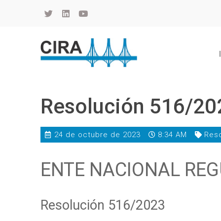
Cámara de Importadores de la República Argentina
La Cámara de Importadores de la República Argentina (CIRA) es una organización no gubernamental, privada y sin fines de lucro, con una trayectoria de 114 años al servicio del sector importador.
Resolución 516/20
24 de octubre de 2023
8:34 AM
Reso
ENTE NACIONAL REG
Resolución 516/2023