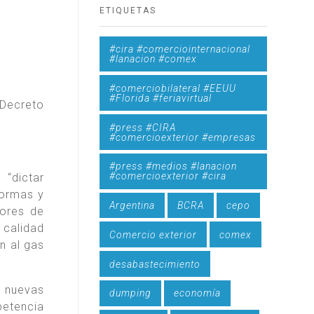
ETIQUETAS
#cira #comerciointernacional
#lanacion #comex
#comerciobilateral #EEUU
#Florida #feriavirtual
Decreto
#press #CIRA
#comercioexterior #empresas
#press #medios #lanacion
#comercioexterior #cira
“dictar
normas y
Argentina
BCRA
cepo
dores de
 calidad
Comercio exterior
comex
n al gas
desabastecimiento
 nuevas
dumping
economía
petencia