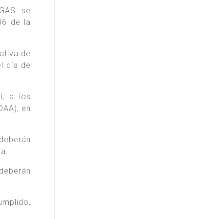
RGAS se
36 de la
ativa de
l día de
l; a los
OAA), en
 deberán
ia.
deberán
mplido,