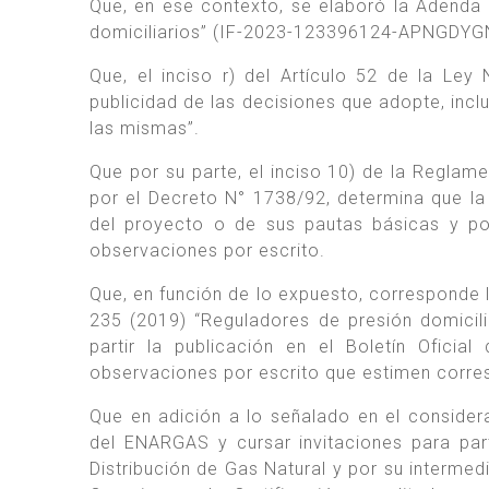
Que, en ese contexto, se elaboró la Adenda
domiciliarios” (IF-2023-123396124-APNGDY
Que, el inciso r) del Artículo 52 de la Le
publicidad de las decisiones que adopte, inc
las mismas”.
Que por su parte, el inciso 10) de la Reglam
por el Decreto N° 1738/92, determina que la
del proyecto o de sus pautas básicas y po
observaciones por escrito.
Que, en función de lo expuesto, corresponde 
235 (2019) “Reguladores de presión domicil
partir la publicación en el Boletín Oficia
observaciones por escrito que estimen corre
Que en adición a lo señalado en el considera
del ENARGAS y cursar invitaciones para part
Distribución de Gas Natural y por su intermed