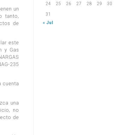
24
25
26
27
28
29
30
ienen un
31
o tanto,
« Jul
ectos de
lar este
ón y Gas
#ENARGAS
 NAG-235
n cuenta
ezca una
icio, no
yecto de