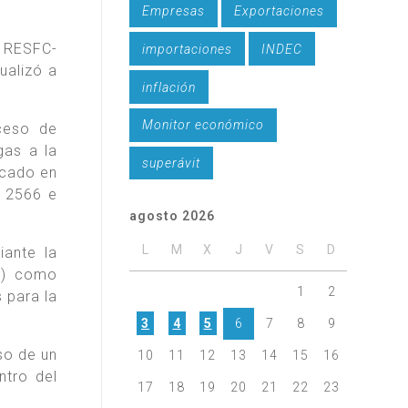
Empresas
Exportaciones
° RESFC-
importaciones
INDEC
ualizó a
inflación
Monitor económico
oceso de
gas a la
superávit
icado en
M 2566 e
agosto 2026
L
M
X
J
V
S
D
ante la
9) como
1
2
 para la
3
4
5
6
7
8
9
so de un
10
11
12
13
14
15
16
ntro del
17
18
19
20
21
22
23