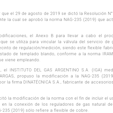
ar que el 29 de agosto de 2019 se dictó la Resolución N
 la cual se aprobó la norma NAG-235 (2019) que act
odificaciones, el Anexo B para llevar a cabo el pr
ue se utiliza para vincular la válvula del servicio de 
ecinto de regulación/medición, siendo este flexible fabr
 estado de templado blando, conforme a la norma IRA
se viene empleando.
23, el INSTITUTO DEL GAS ARGENTINO S.A. (IGA) medi
ARGAS, propuso la modificación a la NAG-235 (201
or la firma DINATÉCNICA S.A., fabricante de accesorios
tó la modificación de la norma con el fin de incluir el u
e en la conexión de los reguladores de gas natural de
-235 (2019) sólo refiere a flexible de cobre.