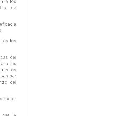
en a los
tino de
eficacia
a.
stos los
icas del
o a las
lamentos
eben ser
trol del
carácter
n que le