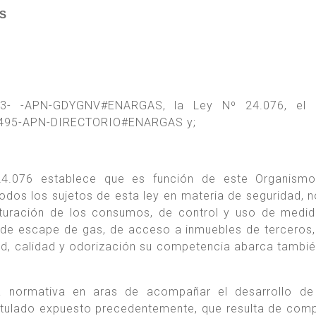
S
43- -APN-GDYGNV#ENARGAS, la Ley Nº 24.076, el 
9-495-APN-DIRECTORIO#ENARGAS y;
24.076 establece que es función de este Organismo 
odos los sujetos de esta ley en materia de seguridad, 
cturación de los consumos, de control y uso de medi
, de escape de gas, de acceso a inmuebles de terceros,
ad, calidad y odorización su competencia abarca tambié
la normativa en aras de acompañar el desarrollo de
ostulado expuesto precedentemente, que resulta de com