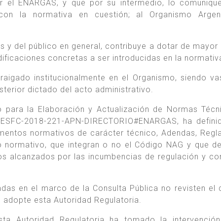
or el ENARGAS, y que por su intermedio, lo comuniqu
 con la normativa en cuestión; al Organismo Argen
os y del público en general, contribuye a dotar de mayor 
ificaciones concretas a ser introducidas en la normativ
rraigado institucionalmente en el Organismo, siendo va
sterior dictado del acto administrativo.
 para la Elaboración y Actualización de Normas Técn
RESFC-2018-221-APN-DIRECTORIO#ENARGAS, ha definid
entos normativos de carácter técnico, Adendas, Reg
o normativo, que integran o no el Código NAG y que d
os alcanzados por las incumbencias de regulación y con
das en el marco de la Consulta Pública no revisten el 
e adopte esta Autoridad Regulatoria.
sta Autoridad Regulatoria ha tomado la intervenció