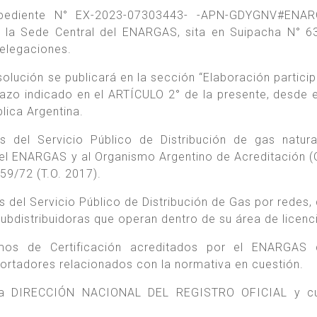
ediente N° EX-2023-07303443- -APN-GDYGNV#ENA
n la Sede Central del ENARGAS, sita en Suipacha N° 6
elegaciones.
olución se publicará en la sección “Elaboración particip
azo indicado en el ARTÍCULO 2° de la presente, desde e
blica Argentina.
as del Servicio Público de Distribución de gas natura
 el ENARGAS y al Organismo Argentino de Acreditación (
59/72 (T.O. 2017).
s del Servicio Público de Distribución de Gas por redes,
Subdistribuidoras que operan dentro de su área de licenc
mos de Certificación acreditados por el ENARGAS 
portadores relacionados con la normativa en cuestión.
 la DIRECCIÓN NACIONAL DEL REGISTRO OFICIAL y cu