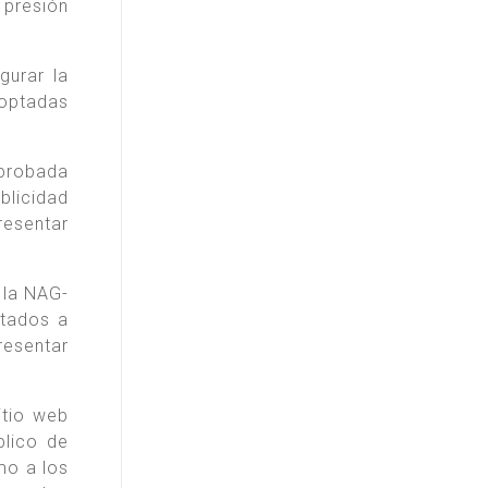
 presión
gurar la
doptadas
aprobada
blicidad
resentar
 la NAG-
ntados a
resentar
itio web
blico de
mo a los