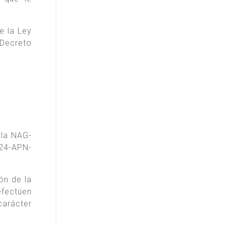
e la Ley
Decreto
 la NAG-
24-APN-
ón de la
fectúen
carácter