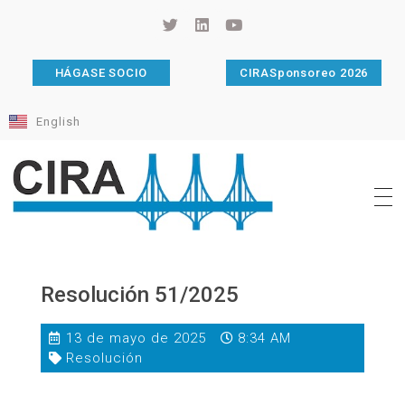
HÁGASE SOCIO
CIRASponsoreo 2026
English
Cámara de Importadores de la República Argentina
La Cámara de Importadores de la República Argentina (CIRA) es una organización no gubernamental, privada y sin fines de lucro, con una trayectoria de 114 años al servicio del sector importador.
Resolución 51/2025
13 de mayo de 2025
8:34 AM
Resolución