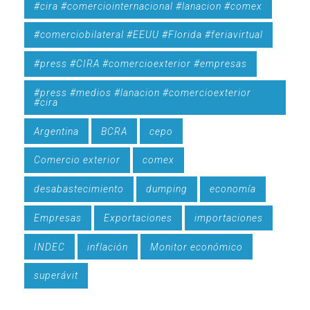
#cira #comerciointernacional #lanacion #comex
#comerciobilateral #EEUU #Florida #feriavirtual
#press #CIRA #comercioexterior #empresas
#press #medios #lanacion #comercioexterior
#cira
Argentina
BCRA
cepo
Comercio exterior
comex
desabastecimiento
dumping
economía
Empresas
Exportaciones
importaciones
INDEC
inflación
Monitor económico
superávit