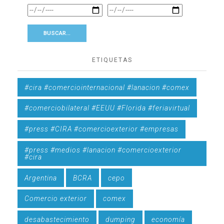
ETIQUETAS
#cira #comerciointernacional #lanacion #comex
#comerciobilateral #EEUU #Florida #feriavirtual
#press #CIRA #comercioexterior #empresas
#press #medios #lanacion #comercioexterior
#cira
Argentina
BCRA
cepo
Comercio exterior
comex
desabastecimiento
dumping
economía