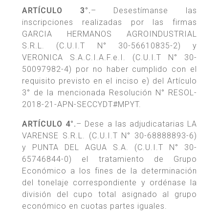
ARTÍCULO 3°.
– Desestímanse las
inscripciones realizadas por las firmas
GARCIA HERMANOS AGROINDUSTRIAL
S.R.L. (C.U.I.T N° 30-56610835-2) y
VERONICA S.A.C.I.A.F.e.I. (C.U.I.T N° 30-
50097982-4) por no haber cumplido con el
requisito previsto en el inciso e) del Artículo
3° de la mencionada Resolución N° RESOL-
2018-21-APN-SECCYDT#MPYT.
ARTÍCULO 4°.
– Dese a las adjudicatarias LA
VARENSE S.R.L. (C.U.I.T N° 30-68888893-6)
y PUNTA DEL AGUA S.A. (C.U.I.T N° 30-
65746844-0) el tratamiento de Grupo
Económico a los fines de la determinación
del tonelaje correspondiente y ordénase la
división del cupo total asignado al grupo
económico en cuotas partes iguales.