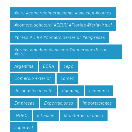
#cira #comerciointernacional #lanacion #comex
#comerciobilateral #EEUU #Florida #feriavirtual
#press #CIRA #comercioexterior #empresas
#press #medios #lanacion #comercioexterior
#cira
Argentina
BCRA
cepo
Comercio exterior
comex
desabastecimiento
dumping
economía
Empresas
Exportaciones
importaciones
INDEC
inflación
Monitor económico
superávit