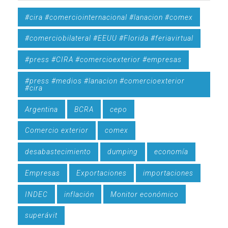
#cira #comerciointernacional #lanacion #comex
#comerciobilateral #EEUU #Florida #feriavirtual
#press #CIRA #comercioexterior #empresas
#press #medios #lanacion #comercioexterior
#cira
Argentina
BCRA
cepo
Comercio exterior
comex
desabastecimiento
dumping
economía
Empresas
Exportaciones
importaciones
INDEC
inflación
Monitor económico
superávit