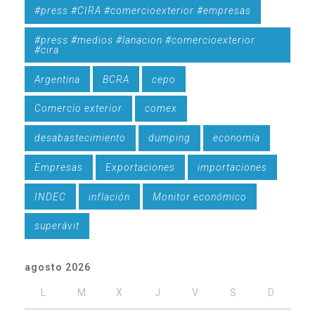
#press #CIRA #comercioexterior #empresas
#press #medios #lanacion #comercioexterior
#cira
Argentina
BCRA
cepo
Comercio exterior
comex
desabastecimiento
dumping
economía
Empresas
Exportaciones
importaciones
INDEC
inflación
Monitor económico
superávit
agosto 2026
L
M
X
J
V
S
D