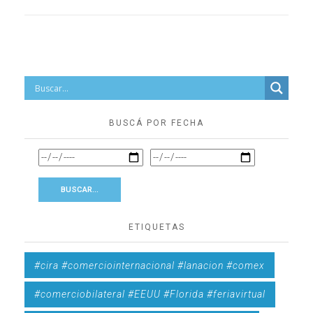
BUSCÁ POR FECHA
ETIQUETAS
#cira #comerciointernacional #lanacion #comex
#comerciobilateral #EEUU #Florida #feriavirtual