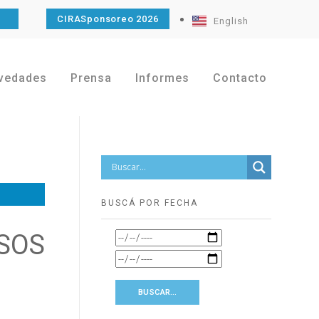
O
CIRASponsoreo 2026
English
vedades
Prensa
Informes
Contacto
BUSCÁ POR FECHA
SOS