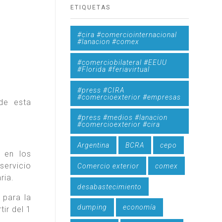
ETIQUETAS
#cira #comerciointernacional
#lanacion #comex
#comerciobilateral #EEUU
#Florida #feriavirtual
#press #CIRA
#comercioexterior #empresas
de esta
#press #medios #lanacion
#comercioexterior #cira
Argentina
BCRA
cepo
 en los
servicio
Comercio exterior
comex
ria.
desabastecimiento
 para la
dumping
economía
tir del 1