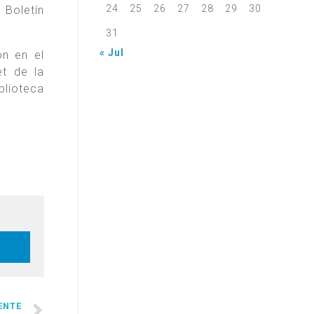
24
25
26
27
28
29
30
 Boletín
31
« Jul
ón en el
et de la
blioteca
ENTE