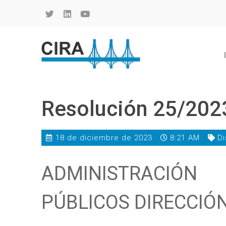
Cámara de Importadores de la República Argentina
La Cámara de Importadores de la República Argentina (CIRA) es una organización no gubernamental, privada y sin fines de lucro, con una trayectoria de 114 años al servicio del sector importador.
Resolución 25/202
18 de diciembre de 2023
8:21 AM
Di
ADMINISTRACIÓN
PÚBLICOS DIRECCIÓ