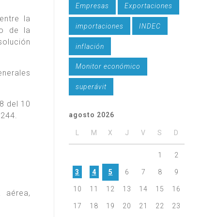
Empresas
Exportaciones
entre la
importaciones
INDEC
ro de la
solución
inflación
Monitor económico
enerales
superávit
8 del 10
.244.
agosto 2026
L
M
X
J
V
S
D
1
2
3
4
5
6
7
8
9
10
11
12
13
14
15
16
a aérea,
17
18
19
20
21
22
23