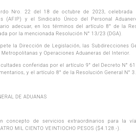
erdo Nro. 22 del 18 de octubre de 2023, celebrada 
os (AFIP) y el Sindicato Único del Personal Aduane
ario adecuar, en los términos del artículo 8° de la Re
bada por la mencionada Resolución N° 13/23 (DGA).
ete la Dirección de Legislación, las Subdirecciones G
Metropolitanas y Operaciones Aduaneras del Interior.
acultades conferidas por el artículo 9° del Decreto N° 61
entarios, y el artículo 8° de la Resolución General N° 3
ENERAL DE ADUANAS
en concepto de servicios extraordinarios para la ví
CUATRO MIL CIENTO VEINTIOCHO PESOS ($4.128.-).