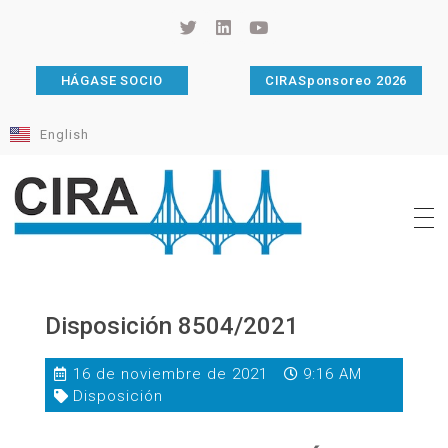
HÁGASE SOCIO
CIRASponsoreo 2026
English
Cámara de Importadores de la República Argentina
La Cámara de Importadores de la República Argentina (CIRA) es una organización no gubernamental, privada y sin fines de lucro, con una trayectoria de 114 años al servicio del sector importador.
Disposición 8504/2021
16 de noviembre de 2021
9:16 AM
Disposición