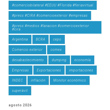
#comerciobilateral #EEUU #Florida #feriavirtual
#press #CIRA #comercioexterior #empresas
#press #medios #lanacion #comercioexterior
#cira
Argentina
BCRA
cepo
Comercio exterior
comex
desabastecimiento
dumping
economía
Empresas
Exportaciones
importaciones
INDEC
inflación
Monitor económico
superávit
agosto 2026