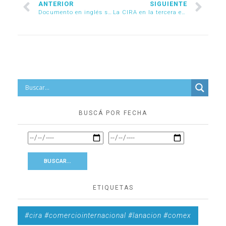
ANTERIOR
SIGUIENTE
Documento en inglés sobre normativa vigente sobre los pagos al exterior
La CIRA en la tercera edición del Forbes Comex Summit
BUSCÁ POR FECHA
ETIQUETAS
#cira #comerciointernacional #lanacion #comex