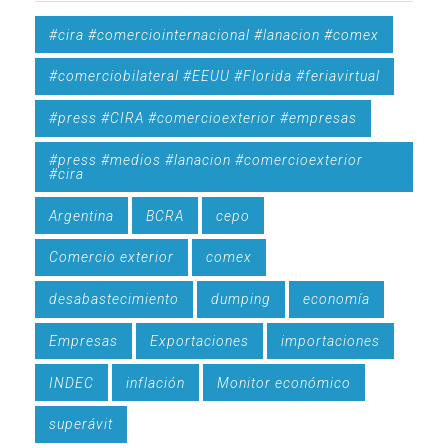
#cira #comerciointernacional #lanacion #comex
#comerciobilateral #EEUU #Florida #feriavirtual
#press #CIRA #comercioexterior #empresas
#press #medios #lanacion #comercioexterior
#cira
Argentina
BCRA
cepo
Comercio exterior
comex
desabastecimiento
dumping
economía
Empresas
Exportaciones
importaciones
INDEC
inflación
Monitor económico
superávit