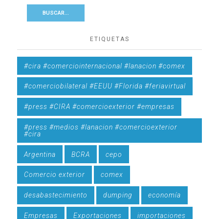
ETIQUETAS
#cira #comerciointernacional #lanacion #comex
#comerciobilateral #EEUU #Florida #feriavirtual
#press #CIRA #comercioexterior #empresas
#press #medios #lanacion #comercioexterior
#cira
Argentina
BCRA
cepo
Comercio exterior
comex
desabastecimiento
dumping
economía
Empresas
Exportaciones
importaciones