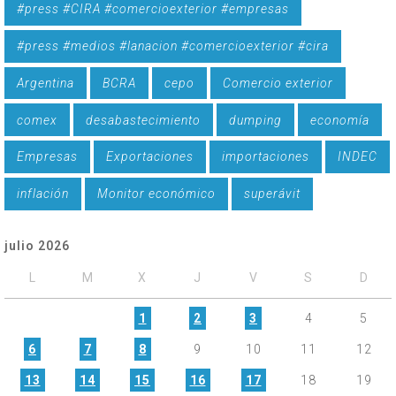
#press #CIRA #comercioexterior #empresas
#press #medios #lanacion #comercioexterior #cira
Argentina
BCRA
cepo
Comercio exterior
comex
desabastecimiento
dumping
economía
Empresas
Exportaciones
importaciones
INDEC
inflación
Monitor económico
superávit
julio 2026
L
M
X
J
V
S
D
1
2
3
4
5
6
7
8
9
10
11
12
13
14
15
16
17
18
19