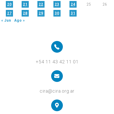
20
21
22
23
24
25
26
27
28
29
30
31
« Jun
Ago »
+54 11 43 42 11 01
cira@cira.org.ar