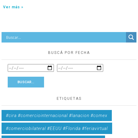
Ver más »
BUSCÁ POR FECHA
ETIQUETAS
#cira #comerciointernacional #lanacion #comex
#comerciobilateral #EEUU #Florida #feriavirtual