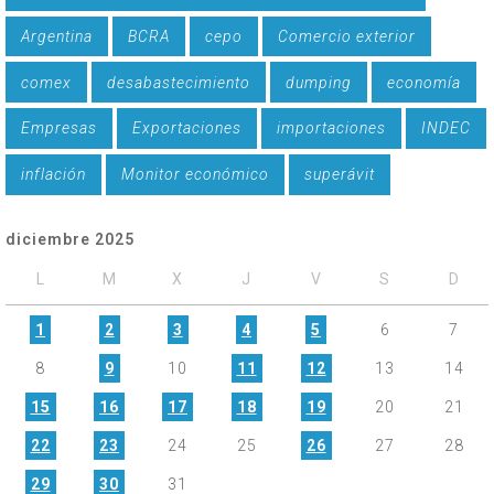
Argentina
BCRA
cepo
Comercio exterior
comex
desabastecimiento
dumping
economía
Empresas
Exportaciones
importaciones
INDEC
inflación
Monitor económico
superávit
diciembre 2025
L
M
X
J
V
S
D
1
2
3
4
5
6
7
8
9
10
11
12
13
14
15
16
17
18
19
20
21
22
23
24
25
26
27
28
29
30
31