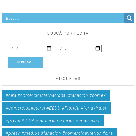
BUSCÁ POR FECHA
ETIQUETAS
#cira #comerciointernacional #lanacion #comex
#comerciobilateral #EEUU #Florida #feriavirtual
#press #CIRA #comercioexterior #empresas
#press #medios #lanacion #comercioexterior #cira