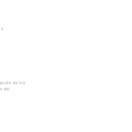
 y
zación de los
n del