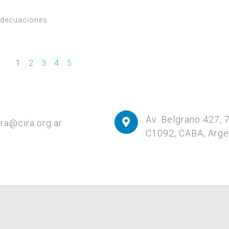
 Adecuaciones
1
2
3
4
5
Av. Belgrano 427, 
ira@cira.org.ar
C1092, CABA, Arge