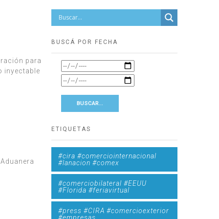
BUSCÁ POR FECHA
aración para
 inyectable
ETIQUETAS
#cira #comerciointernacional
l Aduanera
#lanacion #comex
#comerciobilateral #EEUU
#Florida #feriavirtual
#press #CIRA #comercioexterior
#empresas