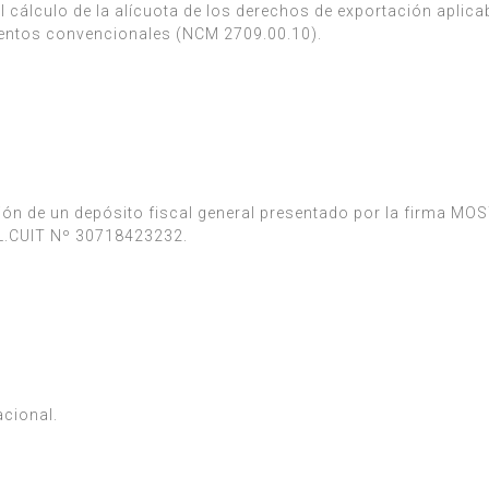
l cálculo de la alícuota de los derechos de exportación aplica
ientos convencionales (NCM 2709.00.10).
ación de un depósito fiscal general presentado por la firma M
.CUIT Nº 30718423232.
acional.