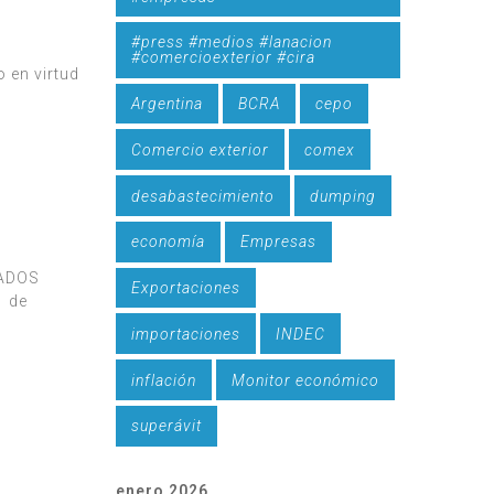
#press #medios #lanacion
#comercioexterior #cira
 en virtud
Argentina
BCRA
cepo
Comercio exterior
comex
desabastecimiento
dumping
economía
Empresas
TADOS
Exportaciones
1 de
importaciones
INDEC
inflación
Monitor económico
superávit
enero 2026