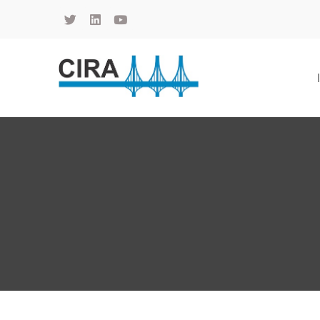
Cámara de Importadores de la República Argentina
La Cámara de Importadores de la República Argentina (CIRA) es una organización no gubernamental, privada y sin fines de lucro, con una trayectoria de 114 años al servicio del sector importador.