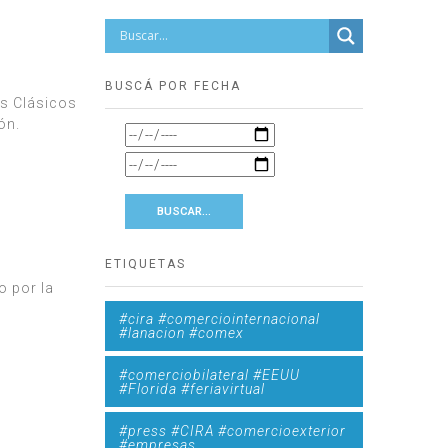
BUSCÁ POR FECHA
es Clásicos
ón.
ETIQUETAS
o por la
#cira #comerciointernacional
#lanacion #comex
#comerciobilateral #EEUU
#Florida #feriavirtual
#press #CIRA #comercioexterior
#empresas