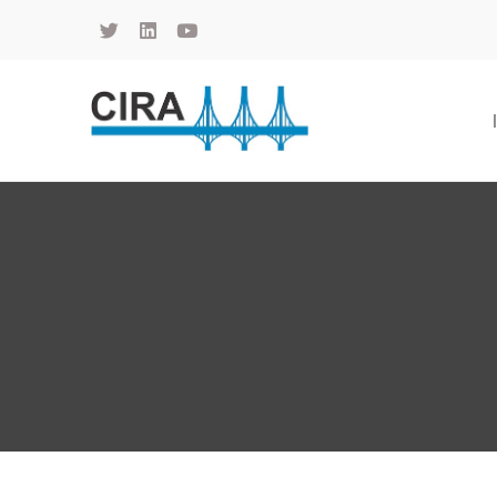
Cámara de Importadores de la República Argentina
La Cámara de Importadores de la República Argentina (CIRA) es una organización no gubernamental, privada y sin fines de lucro, con una trayectoria de 114 años al servicio del sector importador.