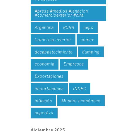
#press #medios #lanacion
#comercioexterior #cira
Argentina
BCRA
cepo
Comercio exterior
comex
desabastecimiento
dumping
economía
Empresas
Exportaciones
importaciones
INDEC
inflación
Monitor económico
superávit
diciembre 2025