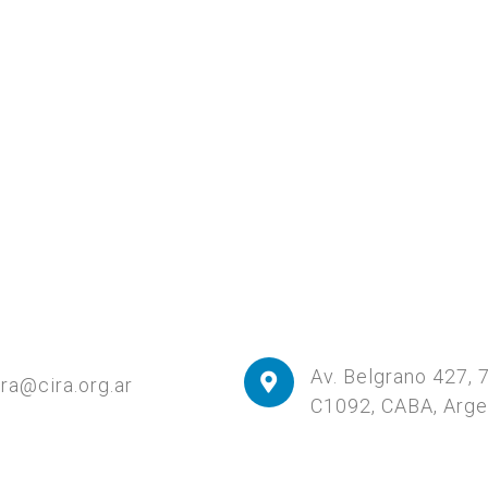
Av. Belgrano 427, 
ira@cira.org.ar
C1092, CABA, Arge