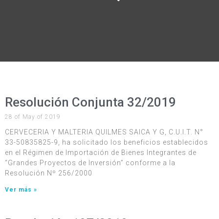
Resolución Conjunta 32/2019
28 of May of 2019
CERVECERIA Y MALTERIA QUILMES SAICA Y G, C.U.I.T. N°
33-50835825-9, ha solicitado los beneficios establecidos
en el Régimen de Importación de Bienes Integrantes de
“Grandes Proyectos de Inversión” conforme a la
Resolución Nº 256/2000
Ver más »