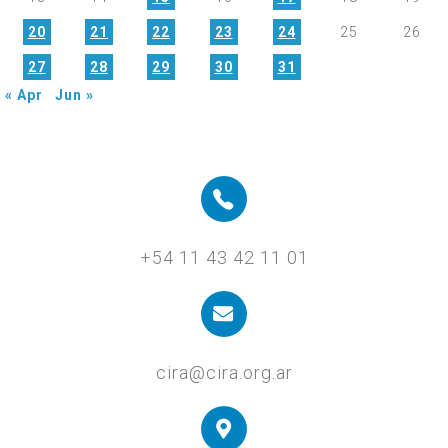
20
21
22
23
24
25
26
27
28
29
30
31
« Apr
Jun »
+54 11 43 42 11 01
cira@cira.org.ar