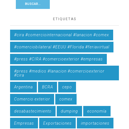
ETIQUETAS
#cira #comerciointernacional #lanacion #comex
#comerciobilateral #EEUU #Florida #feriavirtual
#press #CIRA #comercioexterior #empresas
#press #medios #lanacion #comercioexterior
#cira
Argentina
BCRA
cepo
Comercio exterior
comex
desabastecimiento
dumping
economía
Empresas
Exportaciones
importaciones