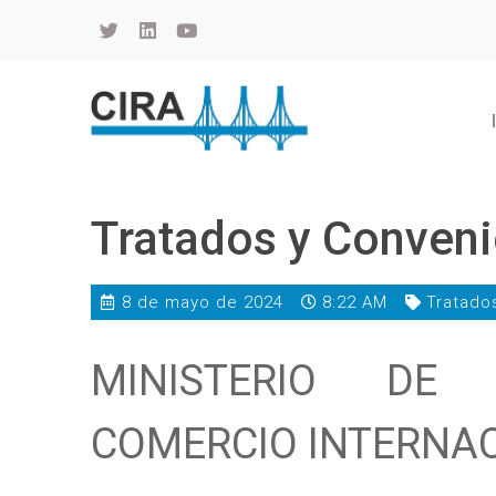
Cámara de Importadores de la República Argentina
La Cámara de Importadores de la República Argentina (CIRA) es una organización no gubernamental, privada y sin fines de lucro, con una trayectoria de 114 años al servicio del sector importador.
Tratados y Conveni
8 de mayo de 2024
8:22 AM
Tratado
MINISTERIO DE R
COMERCIO INTERNAC