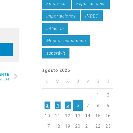
Empresas
Exportaciones
importaciones
INDEC
inflación
Monitor económico
superávit
agosto 2026
ENTE
po EFI
L
M
X
J
V
S
D
1
2
3
4
5
6
7
8
9
10
11
12
13
14
15
16
17
18
19
20
21
22
23