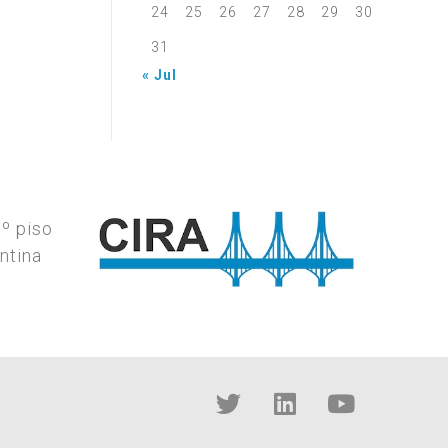
24
25
26
27
28
29
30
31
« Jul
7º piso
ntina