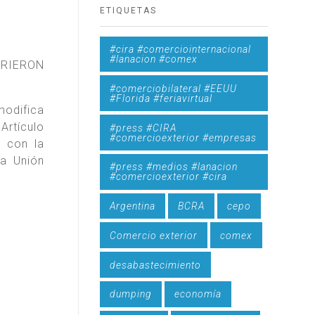
ETIQUETAS
#cira #comerciointernacional
#lanacion #comex
IRIERON
#comerciobilateral #EEUU
#Florida #feriavirtual
modifica
Artículo
#press #CIRA
#comercioexterior #empresas
n con la
la Unión
#press #medios #lanacion
#comercioexterior #cira
Argentina
BCRA
cepo
Comercio exterior
comex
desabastecimiento
dumping
economía